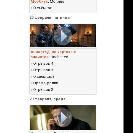
Морбиус
, Morbius
»
О съёмках
25 февраля, пятница
Анчартед: на картах не
значится
, Uncharted
»
Отрывок 4
»
Отрывок 3
»
О съёмках 3
»
Промо-ролик
»
Отрывок 2
23 февраля, среда