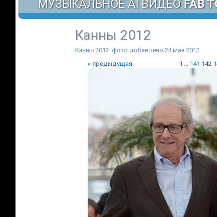
МУЗЫКАЛЬНОЕ AI ВИДЕО
FAB T
Канны 2012
Канны 2012: фото добавлено 24 мая 2012
«
предыдущая
1
...
141
142
1