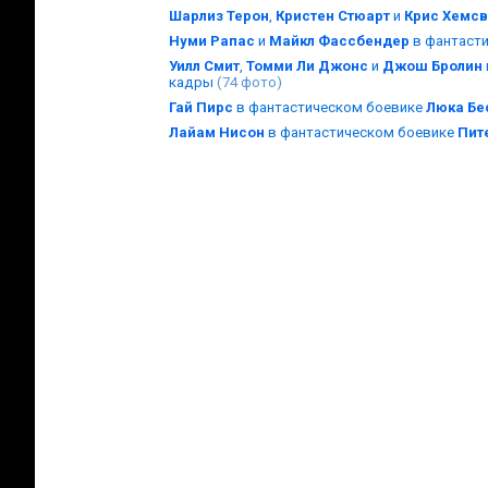
Шарлиз Терон
,
Кристен Стюарт
и
Крис Хемсв
Нуми Рапас
и
Майкл Фассбендер
в фантаст
Уилл Смит
,
Томми Ли Джонс
и
Джош Бролин
кадры
(74 фото)
Гай Пирс
в фантастическом боевике
Люка Бе
Лайам Нисон
в фантастическом боевике
Пит