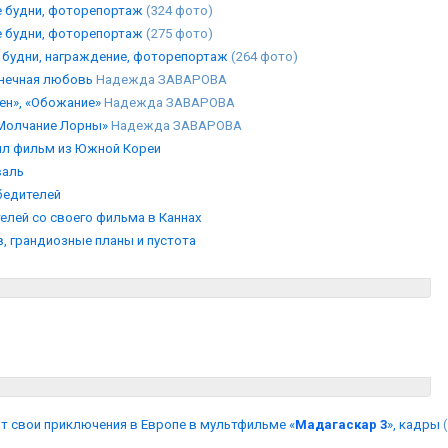
е будни, фоторепортаж
(324 фото)
е будни, фоторепортаж
(275 фото)
 будни, награждение, фоторепортаж
(264 фото)
онечная любовь
Надежда ЗАВАРОВА
тен», «Обожание»
Надежда ЗАВАРОВА
«Молчание Лорны»
Надежда ЗАВАРОВА
ил фильм из Южной Кореи
валь
бедителей
елей со своего фильма в Каннах
, грандиозные планы и пустота
т свои приключения в Европе в мультфильме «
Мадагаскар 3
», кадры
(