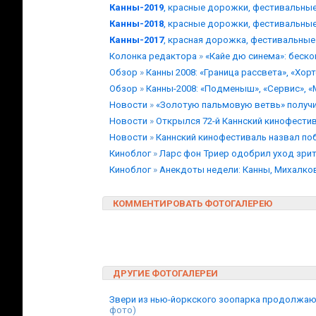
Канны-2019
, красные дорожки, фестивальны
Канны-2018
, красные дорожки, фестивальны
Канны-2017
, красная дорожка, фестивальные
Колонка редактора
»
«Кайе дю синема»: беск
Обзор
»
Канны 2008: «Граница рассвета», «Хор
Обзор
»
Канны-2008: «Подменыш», «Сервис», 
Новости
»
«Золотую пальмовую ветвь» получ
Новости
»
Открылся 72-й Каннский кинофести
Новости
»
Каннский кинофестиваль назвал по
Киноблог
»
Ларс фон Триер одобрил уход зрит
Киноблог
»
Анекдоты недели: Канны, Михалков
КОММЕНТИРОВАТЬ ФОТОГАЛЕРЕЮ
ДРУГИЕ ФОТОГАЛЕРЕИ
Звери из нью-йоркского зоопарка продолжаю
фото)