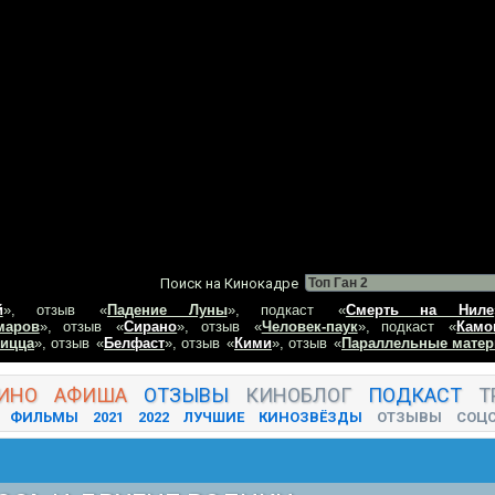
Поиск на Кинокадре
й
», отзыв
«
Падение Луны
», подкаст
«
Смерть на Ниле
маров
», отзыв
«
Сирано
», отзыв
«
Человек-паук
», подкаст
«
Камо
пицца
», отзыв
«
Белфаст
», отзыв
«
Кими
», отзыв
«
Параллельные матер
ИНО
АФИША
ОТЗЫВЫ
КИНО
БЛОГ
ПОДКАСТ
Т
ФИЛЬМЫ
2021
2022
ЛУЧШИЕ
КИНОЗВЁЗДЫ
ОТЗЫВЫ
СОЦ