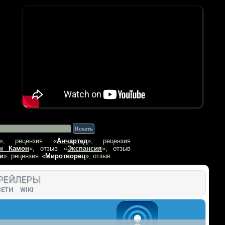
», рецензия
«
Анчартед
», рецензия
н Камон
», отзыв
«
Экспансия
», отзыв
и
», рецензия
«
Миротворец
», отзыв
РЕЙЛЕРЫ
СЕТИ
WIKI