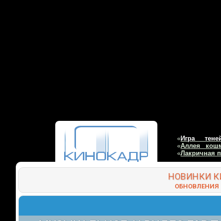
«
Игра тене
«
Аллея кош
«
Лакричная 
НОВИНКИ
К
ОБНОВЛЕНИЯ