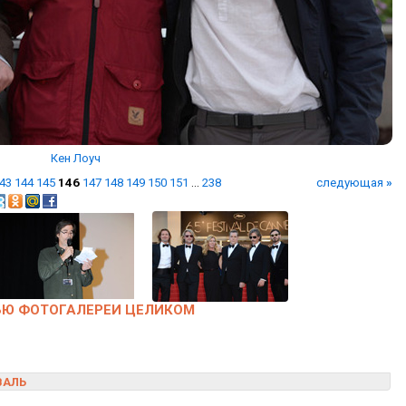
Кен Лоуч
43
144
145
146
147
148
149
150
151
...
238
следующая
»
ЬЮ ФОТОГАЛЕРЕИ ЦЕЛИКОМ
ВАЛЬ