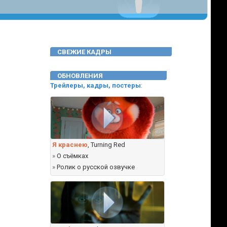
СВЕЖИЕ КАДРЫ
ОБНОВЛЕНИЯ
Трейлеры, кадры, постеры
:
Я краснею
, Turning Red
»
О съёмках
»
Ролик о русской озвучке