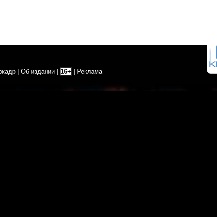
окадр
|
Об издании
|
16+
|
Реклама