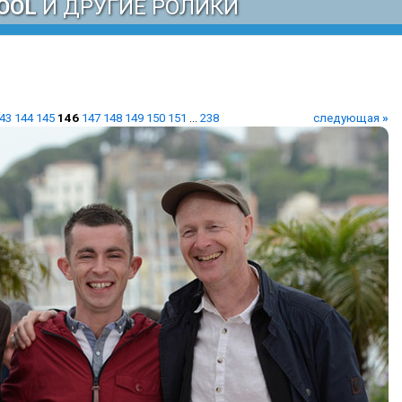
OOL
И ДРУГИЕ РОЛИКИ
43
144
145
146
147
148
149
150
151
...
238
следующая
»