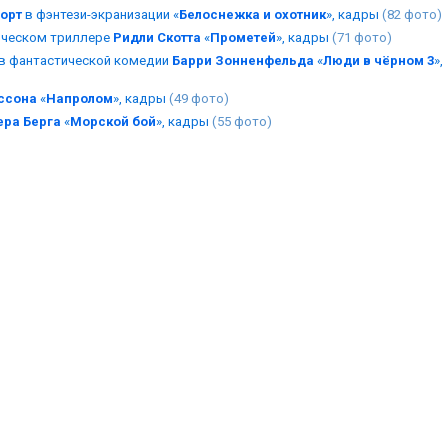
орт
в фэнтези-экранизации «
Белоснежка и охотник
», кадры
(82 фото)
ическом триллере
Ридли Скотта
«
Прометей
», кадры
(71 фото)
в фантастической комедии
Барри Зонненфельда
«
Люди в чёрном 3
»,
ссона
«
Напролом
», кадры
(49 фото)
ера Берга
«
Морской бой
», кадры
(55 фото)