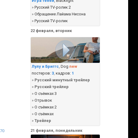
Игра теней
, Blacklight
»
Русский TV-ролик 2
»
Обращение Лайама Нисона
»
Русский TV-ролик
22 февраля, вторник
Лулу и Бриггс
, Dog
new
постеров:
3
,
кадров:
1
»
Русский минутный трейлер
»
Русский трейлер
»
О съёмках 3
»
Отрывок
»
О съёмках 2
»
О съёмках
»
Трейлер
21 февраля, понедельник
70