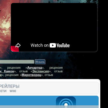
», рецензия
«
Анчартед
», рецензия
н Камон
», отзыв
«
Экспансия
», отзыв
и
», рецензия
«
Миротворец
», отзыв
РЕЙЛЕРЫ
СЕТИ
WIKI