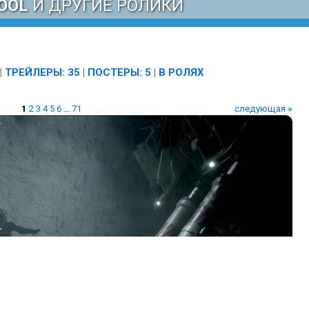
OOL
И ДРУГИЕ РОЛИКИ
|
ТРЕЙЛЕРЫ: 35
|
ПОСТЕРЫ: 5
|
В РОЛЯХ
1
2
3
4
5
6
...
71
следующая
»