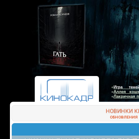
«
Игра тене
«
Аллея кош
«
Лакричная 
НОВИНКИ
К
ОБНОВЛЕНИЯ