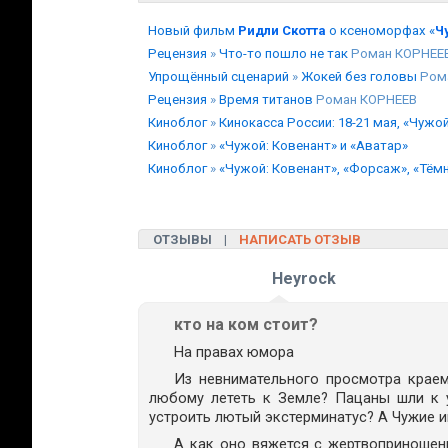
Новый фильм
Ридли Скотта
о ксеноморфах «
Ч
Рецензия
»
Что-то пошло не так
Роман КОРНЕЕ
Упрощённый сценарий
»
Жокей без головы
Ром
Рецензия
»
Время титанов
Роман КОРНЕЕВ
Киноблог
»
Кинокасса России: 18-21 мая, «Чужо
Киноблог
»
«Чужой: Ковенант» и «Аватар»
Киноблог
»
«Чужой: Ковенант», «Форсаж», «Тём
ОТЗЫВЫ |
НАПИСАТЬ ОТЗЫВ
Heyrock
кто на ком стоит?
На правах юмора
Из невнимательного просмотра краем 
любому лететь к Земле? Пацаны шли к у
устроить лютый экстерминатус? А Чужие и
А как оно вяжется с жертвоприношен