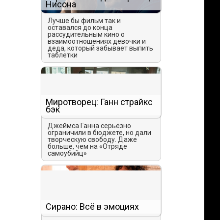
Нисона
Лучше бы фильм так и
оставался до конца
рассудительным кино о
взаимоотношениях девочки и
деда, который забывает выпить
таблетки
—
о
,
ю
Миротворец: Ганн страйкс
бэк
Джеймса Ганна серьёзно
ограничили в бюджете, но дали
творческую свободу. Даже
больше, чем на «Отряде
самоубийц»
Сирано: Всё в эмоциях