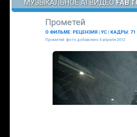
МУЗЫКАЛЬНОЕ AI ВИДЕО
FAB T
Прометей
О ФИЛЬМЕ
:
РЕЦЕНЗИЯ
|
УС
|
КАДРЫ: 71
Прометей: фото добавлено 4 апреля 2012