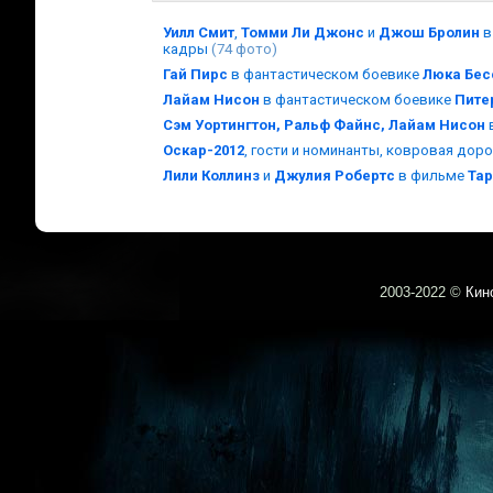
Уилл Смит
,
Томми Ли Джонс
и
Джош Бролин
в
кадры
(74 фото)
Гай Пирс
в фантастическом боевике
Люка Бес
Лайам Нисон
в фантастическом боевике
Пите
Сэм Уортингтон, Ральф Файнс, Лайам Нисон
Оскар-2012
, гости и номинанты, ковровая до
Лили Коллинз
и
Джулия Робертс
в фильме
Тар
2003-
2022 ©
Кин