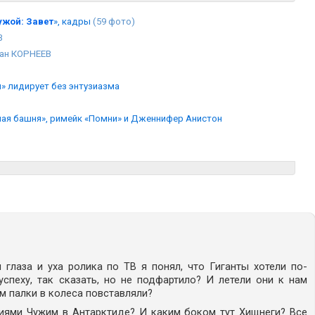
ужой: Завет
», кадры
(59 фото)
В
ан КОРНЕЕВ
й» лидирует без энтузиазма
ная башня», римейк «Помни» и Дженнифер Анистон
глаза и уха ролика по ТВ я понял, что Гиганты хотели по-
спеху, так сказать, но не подфартило? И летели они к нам
м палки в колеса повставляли?
иями Чужим в Антарктиде? И каким боком тут Хищнеги? Все