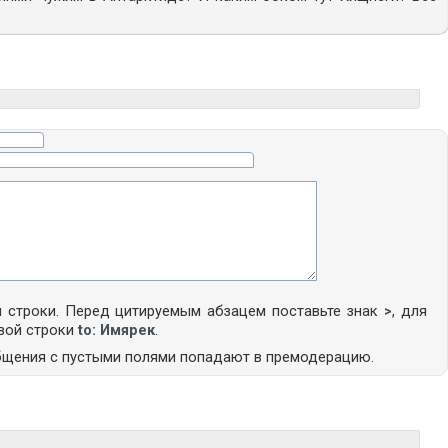
 строки. Перед цитируемым абзацем поставьте знак
>
, для
вой строки
to: Имярек
.
общения с пустыми полями попадают в премодерацию.