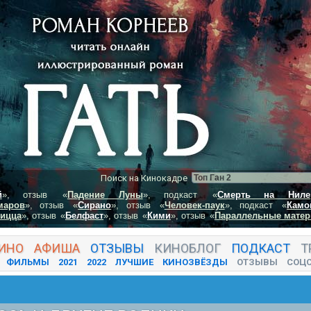
Поиск на Кинокадре
й
», отзыв
«
Падение Луны
», подкаст
«
Смерть на Ниле
маров
», отзыв
«
Сирано
», отзыв
«
Человек-паук
», подкаст
«
Камо
пицца
», отзыв
«
Белфаст
», отзыв
«
Кими
», отзыв
«
Параллельные матер
ИНО
АФИША
ОТЗЫВЫ
КИНО
БЛОГ
ПОДКАСТ
Т
ФИЛЬМЫ
2021
2022
ЛУЧШИЕ
КИНОЗВЁЗДЫ
ОТЗЫВЫ
СОЦ