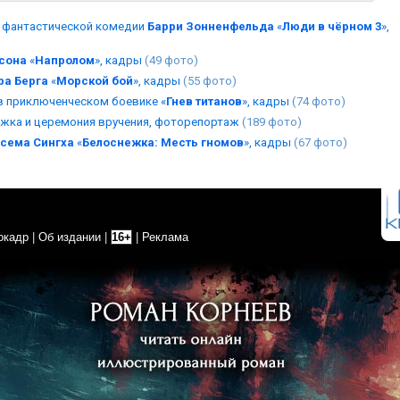
 фантастической комедии
Барри Зонненфельда
«
Люди в чёрном 3
»,
сона
«
Напролом
», кадры
(49 фото)
ра Берга
«
Морской бой
», кадры
(55 фото)
в приключенческом боевике «
Гнев титанов
», кадры
(74 фото)
рожка и церемония вручения, фоторепортаж
(189 фото)
сема Сингха
«
Белоснежка: Месть гномов
», кадры
(67 фото)
окадр
|
Об издании
|
16+
|
Реклама