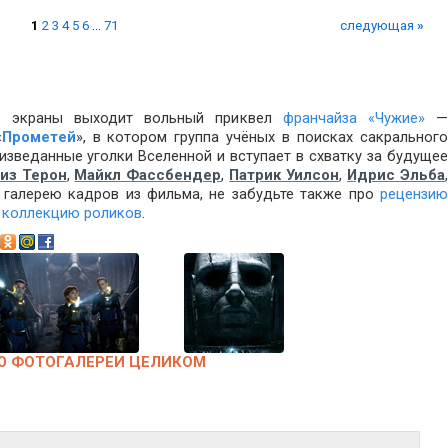
1
2
3
4
5
6
...
71
следующая
»
е экраны выходит вольный приквел
франчайза «Чужие»
«
Прометей
», в котором группа учёных в поисках сакральног
изведанные уголки Вселенной и вступает в схватку за будущее
из Терон
,
Майкл Фассбендер
,
Патрик Уилсон
,
Идрис Эльба
 галерею кадров из фильма, не забудьте также про
рецензи
и
коллекцию роликов
.
Ю ФОТОГАЛЕРЕИ ЦЕЛИКОМ