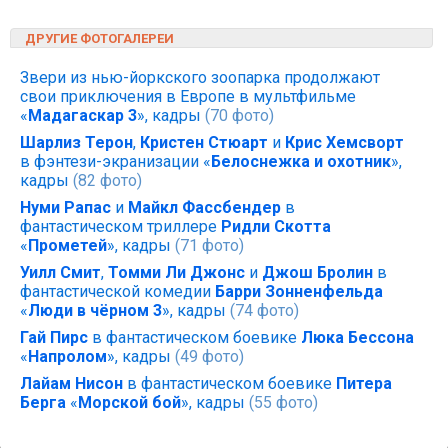
ДРУГИЕ ФОТОГАЛЕРЕИ
Звери из нью-йоркского зоопарка продолжают
свои приключения в Европе в мультфильме
«
Мадагаскар 3
», кадры
(70 фото)
Шарлиз Терон
,
Кристен Стюарт
и
Крис Хемсворт
в фэнтези-экранизации «
Белоснежка и охотник
»,
кадры
(82 фото)
Нуми Рапас
и
Майкл Фассбендер
в
фантастическом триллере
Ридли Скотта
«
Прометей
», кадры
(71 фото)
Уилл Смит
,
Томми Ли Джонс
и
Джош Бролин
в
фантастической комедии
Барри Зонненфельда
«
Люди в чёрном 3
», кадры
(74 фото)
Гай Пирс
в фантастическом боевике
Люка Бессона
«
Напролом
», кадры
(49 фото)
Лайам Нисон
в фантастическом боевике
Питера
Берга
«
Морской бой
», кадры
(55 фото)