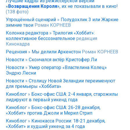
Лучшие кадры из режиссёрской версии
«
Возвращения Короля
», их не показывали в кино!
(138 фото)
Упрощённый сценарий
»
Полудохлик 3 или Жаркие
зимние твои
Роман КОРНЕЕВ
Колонка редактора
»
Трилогия «Хоббит»:
коллективное бессознательное
редакция
Кинокадра
Рецензия
»
Мы делили Аркенстон
Роман КОРНЕЕВ
Новости
»
Скончался актёр Кристофер Ли
Новости
»
Умер оператор «Властелина Колец»
Эндрю Лесни
Новости
»
Столицу Новой Зеландии переименуют
для премьеры «Хоббита»
Киноблог
»
Бокс-офис США: 2-4 января, старожилы
лидируют в первый уикенд года
Киноблог
»
Бокс-офис США: 26-28 декабря,
«Хоббит» против Джоли и Мерил Стрип
Киноблог
»
Кинокасса России: 18-21 декабря,
«Хоббит» и худший уикенд за 4 года