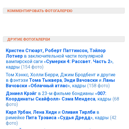
КОММЕНТИРОВАТЬ ФОТОГАЛЕРЕЮ
ДРУГИЕ ФОТОГАЛЕРЕИ
Кристен Стюарт, Роберт Паттинсон, Тэйлор
Лотнер
в заключительной части популярной
вампирской саги «
Сумерки 4: Рассвет. Часть 2
»,
кадры
(154 фото)
Том Хэнкс, Холли Берри, Джим Бродбент и другие
в фэнтэзи
Тома Тыквера
,
Энди Вачовски
и
Ланы
Вачовски
«
Облачный атлас
», кадры
(158 фото)
Дэниел Крэйг
в 23-м фильме бондианы «
007:
Координаты Скайфолл
»
Сэма Мендеса
, кадры
(68
фото)
Карл Урбан
,
Лена Хиди
и
Оливия Тирлби
в
римейке
Пита Трэвиса
«
Судья Дредд
», кадры
(42
фото)