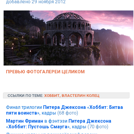
добавлено 29 ноября 2012
ПРЕВЬЮ ФОТОГАЛЕРЕИ ЦЕЛИКОМ
ССЫЛКИ ПО ТЕМЕ:
ХОББИТ, ВЛАСТЕЛИН КОЛЕЦ
Финал трилогии
Питера Джексона
«
Хоббит: Битва
пяти воинств
», кадры
(68 фото)
Мартин Фриман
в фэнтэзи
Питера Джексона
«
Хоббит: Пустошь Смауга
», кадры
(70 фото)