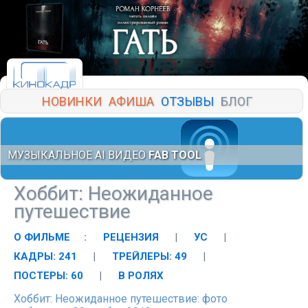
НОВИНКИ
АФИША
ОТЗЫВЫ
БЛОГ
МУЗЫКАЛЬНОЕ AI ВИДЕО
FAB TOOL
Хоббит: Неожиданное
путешествие
О ФИЛЬМЕ
:
РЕЦЕНЗИЯ
|
УС
|
КАДРЫ: 241
|
ТРЕЙЛЕРЫ: 49
|
ПОСТЕРЫ: 60
|
В РОЛЯХ
Хоббит: Неожиданное путешествие: фото