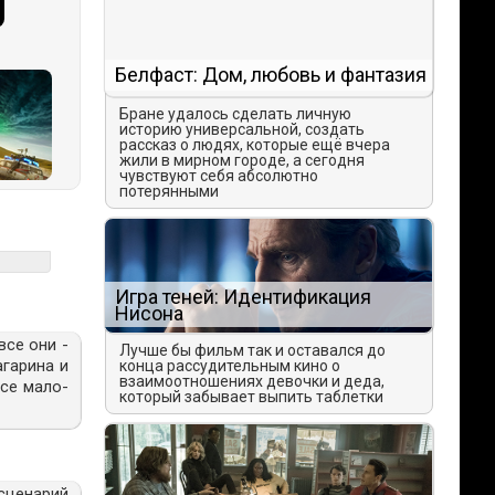
Белфаст: Дом, любовь и фантазия
Бране удалось сделать личную
историю универсальной, создать
рассказ о людях, которые ещё вчера
жили в мирном городе, а сегодня
чувствуют себя абсолютно
потерянными
Игра теней: Идентификация
Нисона
все они -
Лучше бы фильм так и оставался до
агарина и
конца рассудительным кино о
взаимоотношениях девочки и деда,
Все мало-
который забывает выпить таблетки
сценарий