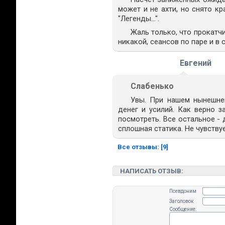
может и не ахти, но снято к
"Легенды...".
Жаль только, что прокатч
никакой, сеансов по паре и в 
Евгений
Слабенько
Увы. При нашем нынешнем
денег и усилий. Как верно 
посмотреть. Все остальное -
сплошная статика. Не чувствуе
Все отзывы: [9]
НАПИСАТЬ ОТЗЫВ:
Псевдоним
Заголовок
Сообщение: