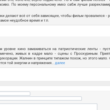
расиво. По моему персональному имхо сабж лучше разреклами
ики делают всё от себя зависящее, чтобы фильм провалился - 
самое неудобное время и т.п.
 уровне кино замахиваться на патриотические ленты - пуст
замечено, живых в кадре мало - сцены с Проскуриным. Прия
 декорации. Жалнин в принципе типажом похож, но этого мало.
тся той энергии и напряжения...
далее