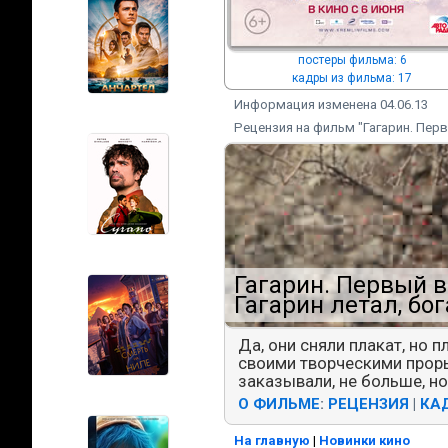
постеры фильма: 6
кадры из фильма: 17
Информация изменена 04.06.13
Рецензия на фильм "Гагарин. Перв
Гагарин. Первый в
Гагарин летал, бо
Да, они сняли плакат, но 
своими творческими проры
заказывали, не больше, н
О ФИЛЬМЕ
:
РЕЦЕНЗИЯ
|
КАД
На главную
|
Новинки кино