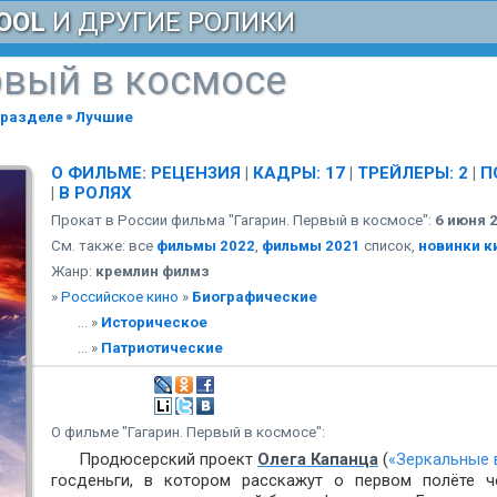
OOL
И ДРУГИЕ РОЛИКИ
рвый в космосе
 разделе
Лучшие
О ФИЛЬМЕ
:
РЕЦЕНЗИЯ
|
КАДРЫ: 17
|
ТРЕЙЛЕРЫ: 2
|
П
|
В РОЛЯХ
Прокат в России фильма "Гагарин. Первый в космосе":
6 июня 
См. также: все
фильмы 2022
,
фильмы 2021
список,
новинки к
Жанр:
кремлин филмз
»
Российское кино
»
Биографические
... »
Историческое
... »
Патриотические
О фильме "Гагарин. Первый в космосе":
Продюсерский проект
Олега Капанца
(
«Зеркальные 
госденьги, в котором расскажут о первом полёте ч