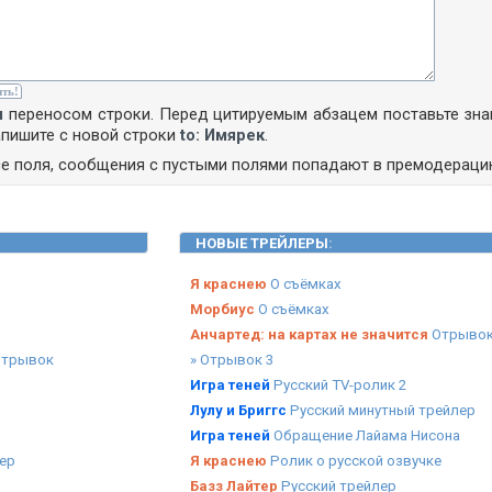
м
переносом строки. Перед цитируемым абзацем поставьте зн
апишите с новой строки
to: Имярек
.
се поля, сообщения с пустыми полями попадают в премодераци
НОВЫЕ ТРЕЙЛЕРЫ
:
Я краснею
О съёмках
Морбиус
О съёмках
Анчартед: на картах не значится
Отрывок
отрывок
» Отрывок 3
Игра теней
Русский TV-ролик 2
Лулу и Бриггс
Русский минутный трейлер
Игра теней
Обращение Лайама Нисона
ер
Я краснею
Ролик о русской озвучке
Базз Лайтер
Русский трейлер