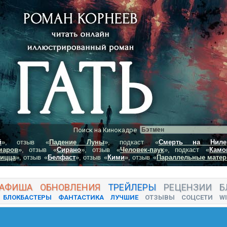
Поиск на Кинокадре
й
», отзыв
«
Падение Луны
», подкаст
«
Смерть на Ниле
маров
», отзыв
«
Сирано
», отзыв
«
Человек-паук
», подкаст
«
Камо
пицца
», отзыв
«
Белфаст
», отзыв
«
Кими
», отзыв
«
Параллельные матер
АФИША
ОБНОВЛЕНИЯ
ТРЕЙЛЕРЫ
РЕЦЕНЗИИ
Б
БЛОКБАСТЕРЫ
ФАНТАСТИКА
ЛУЧШИЕ
ОТЗЫВЫ
СОЦСЕТИ
WI