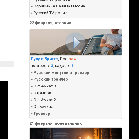
»
Обращение Лайама Нисона
»
Русский TV-ролик
22 февраля, вторник
Лулу и Бриггс
, Dog
new
постеров:
3
,
кадров:
1
»
Русский минутный трейлер
»
Русский трейлер
»
О съёмках 3
»
Отрывок
»
О съёмках 2
»
О съёмках
»
Трейлер
21 февраля, понедельник