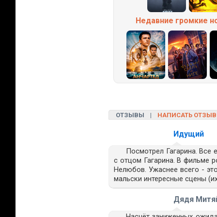
Недавние
громкие
н
ОТЗЫВЫ |
НАПИСАТЬ ОТЗЫВ
Идущий
Посмотрел Гагарина. Все е
с отцом Гагарина. В фильме 
Нелюбов. Ужаснее всего - это
мальски интересные сцены (их
Дядя Митя
Насчёт заниженных ожидан