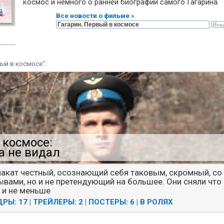
космос и немного о ранней биографии самого Гагарина.
Все новости о фильме »
ый в космосе":
 космосе:
га не видал
плакат честный, осознающий себя таковым, скромный, со
вами, но и не претендующий на большее. Они сняли что
о и не меньше
РЫ: 17
|
ТРЕЙЛЕРЫ: 2
|
ПОСТЕРЫ: 6
|
В РОЛЯХ