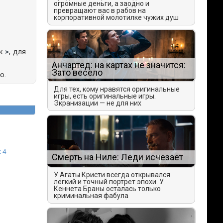
огромные деньги, а заодно и
превращают вас в рабов на
корпоративной молотилке чужих душ
ак
>
, для
Анчартед: на картах не значится:
Зато весело
ю.
Для тех, кому нравятся оригинальные
игры, есть оригинальные игры.
Экранизации — не для них
 4
Смерть на Ниле: Леди исчезает
У Агаты Кристи всегда открывался
лёгкий и точный портрет эпохи. У
Кеннета Браны осталась только
криминальная фабула