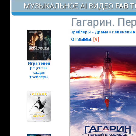
МУЗЫКАЛЬНОЕ AI ВИДЕО
FAB T
Гагарин. Пе
Трейлеры
»
Драма
Рецензии в
ОТЗЫВЫ
[9]
:
Игра теней
рецензия
кадры
трейлеры