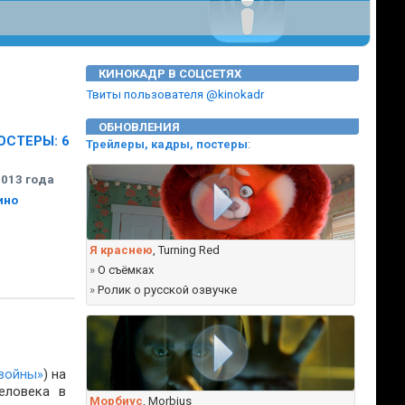
КИНОКАДР В СОЦСЕТЯХ
Твиты пользователя @kinokadr
ОБНОВЛЕНИЯ
ОСТЕРЫ: 6
Трейлеры, кадры, постеры
:
2013 года
ино
Я краснею
, Turning Red
»
О съёмках
»
Ролик о русской озвучке
войны»
) на
еловека в
Морбиус
, Morbius