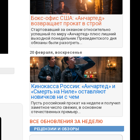
Бокс-офис США: «Анчартед»
возвращает прокат в строй
Стартовавший за океаном относительно
успешный по миру «Анчартед» плюс лишний
выходной понедельник Президентского дня
обязаны были разогреть...
20 февраля, воскресенье
Кинокасса России: «Анчартед» и
«Смерть на Ниле» оставляют
новичков ни с чем
Пусть российский прокат на неделе и получил
заметное число свежих, в основном
отечественных премьер...
ВСЕ ОБНОВЛЕНИЯ ЗА НЕДЕЛЮ
РЕЦЕНЗИИ И ОБЗОРЫ