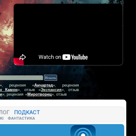
», рецензия
«
Анчартед
», рецензия
н Камон
», отзыв
«
Экспансия
», отзыв
и
», рецензия
«
Миротворец
», отзыв
ЛОГ
ПОДКАСТ
KI
ФАНТАСТИКА