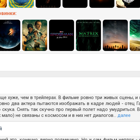
овинки:
ще хуже, чем в трейлерах. В фильме ровно три живых сцены, и 
ровно два актера пытаются изображать в кадре людей - отец Г
 скука. Снять так скучно про первый полет надо умудриться. 
 мало) не связаны с космосом и в них нет диалогов...
далее
й
ий это, конечно, верно подмечено. Но и сам фильм неплох - 