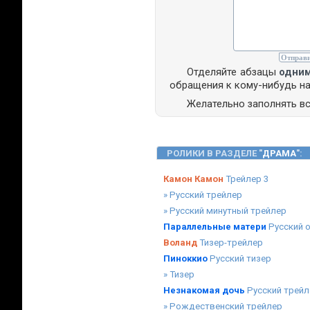
Отделяйте абзацы
одни
обращения к кому-нибудь н
Желательно заполнять в
РОЛИКИ В РАЗДЕЛЕ "
ДРАМА
":
Камон Камон
Трейлер 3
» Русский трейлер
» Русский минутный трейлер
Параллельные матери
Русский 
Воланд
Тизер-трейлер
Пиноккио
Русский тизер
» Тизер
Незнакомая дочь
Русский трейл
» Рождественский трейлер