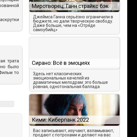
рованной
Миротворец: Ганн страйкс бэк
Джеймса Ганна серьёзно ограничили в
раскрутки
бюджете, но дали творческую свободу.
Даже больше, чем на «Отряде
самоубийц»
ая трата
Сирано: Всё в эмоциях
тно было
 Фильм то
Здесь нет классических
эмоциональных качелей из
драматичных мелодрам: это больше
ровная, однотональная баллада
Кими: Киберпанк 2022
Вас записывают, изучают, взламывают,
продают с потрохами и делают на вас