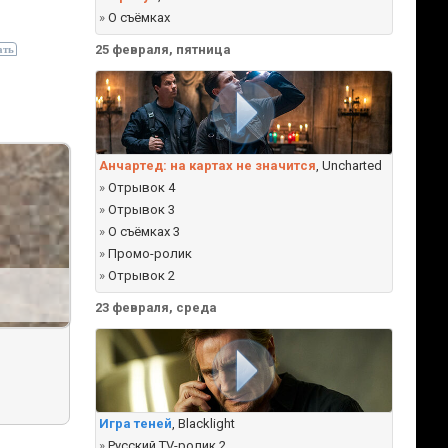
»
О съёмках
25 февраля, пятница
Анчартед: на картах не значится
, Uncharted
»
Отрывок 4
»
Отрывок 3
»
О съёмках 3
»
Промо-ролик
»
Отрывок 2
23 февраля, среда
Игра теней
, Blacklight
»
Русский TV-ролик 2