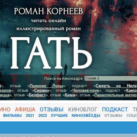
Поиск на Кинокадре
й
», отзыв
«
Падение Луны
», подкаст
«
Смерть на Ниле
маров
», отзыв
«
Сирано
», отзыв
«
Человек-паук
», подкаст
«
Камо
пицца
», отзыв
«
Белфаст
», отзыв
«
Кими
», отзыв
«
Параллельные матер
ИНО
АФИША
ОТЗЫВЫ
КИНО
БЛОГ
ПОДКАСТ
Т
ФИЛЬМЫ
2021
2022
ЛУЧШИЕ
КИНОЗВЁЗДЫ
ОТЗЫВЫ
СОЦ