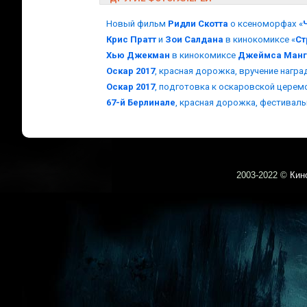
Новый фильм
Ридли Скотта
о ксеноморфах «
Крис Пратт
и
Зои Салдана
в кинокомиксе «
Ст
Хью Джекман
в кинокомиксе
Джеймса Манг
Оскар 2017
, красная дорожка, вручение награ
Оскар 2017
, подготовка к оскаровской цере
67-й Берлинале
, красная дорожка, фестивал
2003-
2022 ©
Кин