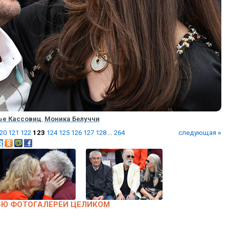
ье Кассовиц
,
Моника Белуччи
20
121
122
123
124
125
126
127
128
...
264
следующая
»
ЬЮ ФОТОГАЛЕРЕИ ЦЕЛИКОМ