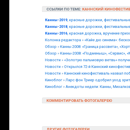
ССЫЛКИ ПО ТЕМЕ:
КАННСКИЙ КИНОФЕСТИ
Канны-2019
, красные дорожки, фестивальны
Канны-2018
, красные дорожки, фестивальны
Канны-2016
, красная дорожка, вручение при
Колонка редактора
»
«Кайе дю синема»: беск
Обзор
»
Канны 2008: «Граница рассвета», «Хор
Обзор
»
Канны-2008: «Подменыш», «Сервис», 
Новости
»
«Золотую пальмовую ветвь» получ
Новости
»
Открылся 72-й Каннский кинофести
Новости
»
Каннский кинофестиваль назвал по
Киноблог
»
Ларс фон Триер одобрил уход зрит
Киноблог
»
Анекдоты недели: Канны, Михалков
КОММЕНТИРОВАТЬ ФОТОГАЛЕРЕЮ
ДРУГИЕ ФОТОГАЛЕРЕИ