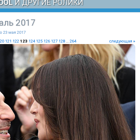
OOL
И ДРУГИЕ РОЛИКИ
аль 2017
о 23 мая 2017
20
121
122
123
124
125
126
127
128
...
264
следующая
»