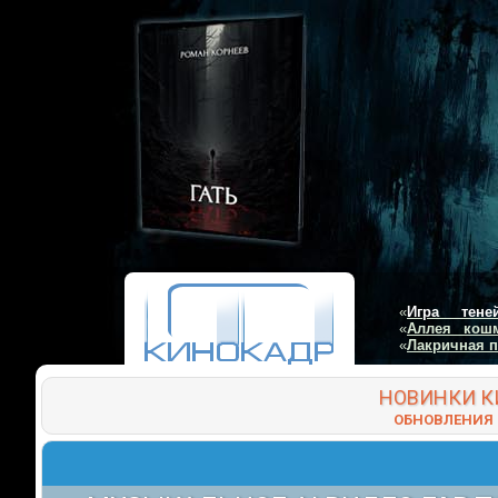
«
Игра тене
«
Аллея кош
«
Лакричная 
НОВИНКИ
К
ОБНОВЛЕНИЯ