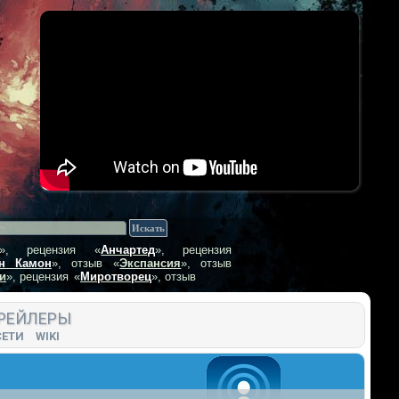
», рецензия
«
Анчартед
», рецензия
н Камон
», отзыв
«
Экспансия
», отзыв
и
», рецензия
«
Миротворец
», отзыв
РЕЙЛЕРЫ
СЕТИ
WIKI