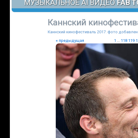
МУЗЫКАЛЬНОЕ AI ВИДЕО
FAB T
Каннcкий кинофестив
Каннcкий кинофестиваль 2017: фото добавлен
«
предыдущая
1
...
118
119
1