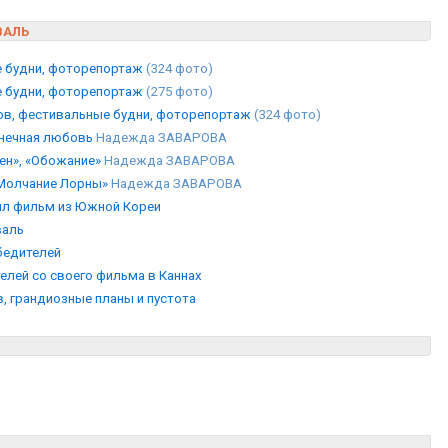
ВАЛЬ
е будни, фоторепортаж
(324 фото)
е будни, фоторепортаж
(275 фото)
зов, фестивальные будни, фоторепортаж
(324 фото)
онечная любовь
Надежда ЗАВАРОВА
тен», «Обожание»
Надежда ЗАВАРОВА
«Молчание Лорны»
Надежда ЗАВАРОВА
ил фильм из Южной Кореи
валь
бедителей
елей со своего фильма в Каннах
, грандиозные планы и пустота