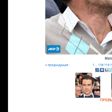
Мат
«
предыдущая
1
...
118
119
1
ПРЕВ