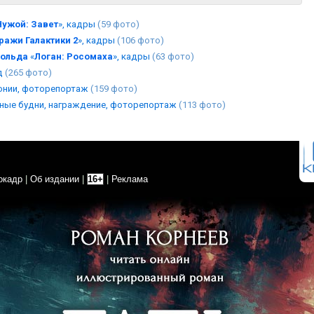
Чужой: Завет
», кадры
(59 фото)
ражи Галактики 2
», кадры
(106 фото)
ольда
«
Логан: Росомаха
», кадры
(63 фото)
д
(265 фото)
монии, фоторепортаж
(159 фото)
ьные будни, награждение, фоторепортаж
(113 фото)
окадр
|
Об издании
|
16+
|
Реклама