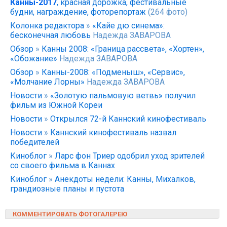
Канны-2017
, красная дорожка, фестивальные
будни, награждение, фоторепортаж
(264 фото)
Колонка редактора
»
«Кайе дю синема»:
бесконечная любовь
Надежда ЗАВАРОВА
Обзор
»
Канны 2008: «Граница рассвета», «Хортен»,
«Обожание»
Надежда ЗАВАРОВА
Обзор
»
Канны-2008: «Подменыш», «Сервис»,
«Молчание Лорны»
Надежда ЗАВАРОВА
Новости
»
«Золотую пальмовую ветвь» получил
фильм из Южной Кореи
Новости
»
Открылся 72-й Каннский кинофестиваль
Новости
»
Каннский кинофестиваль назвал
победителей
Киноблог
»
Ларс фон Триер одобрил уход зрителей
со своего фильма в Каннах
Киноблог
»
Анекдоты недели: Канны, Михалков,
грандиозные планы и пустота
КОММЕНТИРОВАТЬ ФОТОГАЛЕРЕЮ