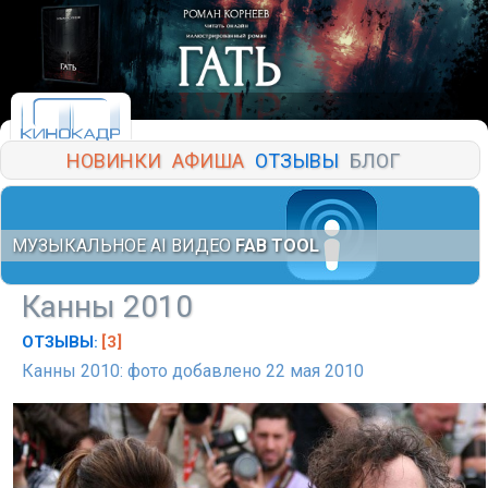
НОВИНКИ
АФИША
ОТЗЫВЫ
БЛОГ
МУЗЫКАЛЬНОЕ AI ВИДЕО
FAB TOOL
Канны 2010
ОТЗЫВЫ
[3]
:
Канны 2010: фото добавлено 22 мая 2010