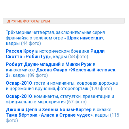
ДРУГИЕ ФОТОГАЛЕРЕИ
Трёхмерная четвёртая, заключительная серия
франчайза о зелёном огре «
Шрэк навсегда
»,
кадры
(44 фото)
Рассел Кроу
в историческом боевике
Ридли
Скотта
«
Робин Гуд
», кадры
(58 фото)
Роберт Дауни-младший
и
Микки Рурк
в
кинокомиксе
Джона Фавро
«
Железный человек
2
», кадры
(89 фото)
Оскар-2010
, гости и номинанты, ковровая дорожка
и церемония вручения, фоторепортаж
(170 фото)
Оскар-2010
, номинанты, статуэтки, презентации и
официальные мероприятия
(67 фото)
Джонни Депп
и
Хелена Бонэм-Картер
в сказке
Тима Бёртона
«
Алиса в Стране чудес
», кадры
(115
фото)