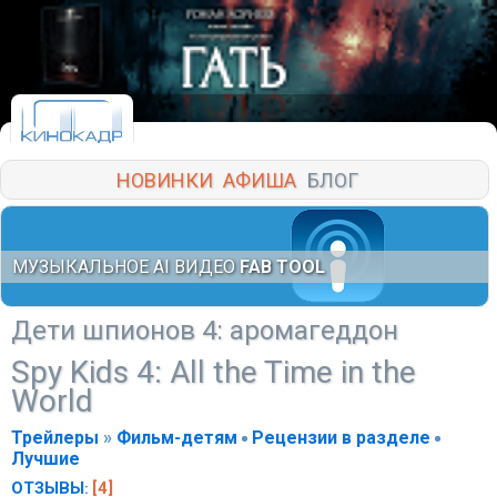
НОВИНКИ
АФИША
БЛОГ
МУЗЫКАЛЬНОЕ AI ВИДЕО
FAB TOOL
Дети шпионов 4: аромагеддон
Spy Kids 4: All the Time in the
World
Трейлеры
»
Фильм-детям
Рецензии в разделе
Лучшие
ОТЗЫВЫ
[4]
: