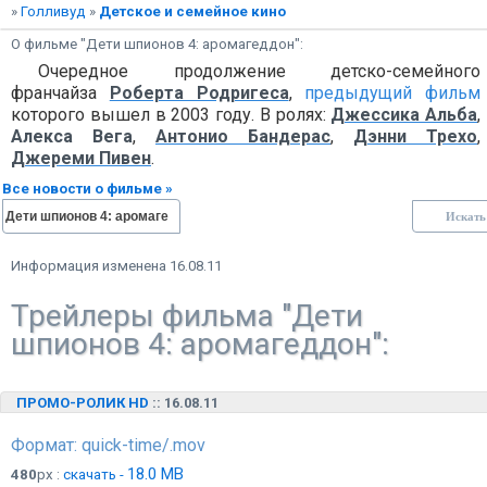
»
Голливуд
»
Детское и семейное кино
О фильме "Дети шпионов 4: аромагеддон":
Очередное продолжение детско-семейного
франчайза
Роберта Родригеса
,
предыдущий фильм
которого вышел в 2003 году. В ролях:
Джессика Альба
,
Алекса Вега
,
Антонио Бандерас
,
Дэнни Трехо
,
Джереми Пивен
.
Все новости о фильме »
Информация изменена 16.08.11
Трейлеры фильма "Дети
шпионов 4: аромагеддон":
ПРОМО-РОЛИК HD
:: 16.08.11
Формат: quick-time/.mov
18.0 MB
480
px :
скачать -