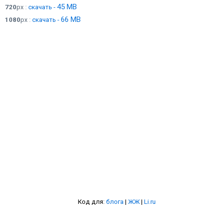
45 MB
720
px :
скачать -
66 MB
1080
px :
скачать -
Код для:
блога
|
ЖЖ
|
Li.ru