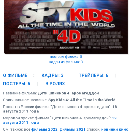
постеры фильма: 5
кадры из фильма: 3
О ФИЛЬМЕ
:
КАДРЫ: 3
|
ТРЕЙЛЕРЫ: 6
|
ПОСТЕРЫ: 5
|
В РОЛЯХ
Название фильма:
Дети шпионов 4: аромагеддон
Оригинальное название:
Spy Kids 4: All the Time in the World
Прокат в России фильма "Дети шпионов 4: аромагеддон":
18
августа 2011 года
Мировой прокат фильма "Дети шпионов 4: аромагеддон":
19
августа 2011 года
См. также: все
фильмы 2022
,
фильмы 2021
список,
новинки кино