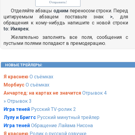
Отделяйте абзацы
одним
переносом строки. Перед
цитируемым абзацем поставьте знак
>
, для
обращения к кому-нибудь напишите с новой строки
to: Имярек
.
Желательно заполнять все поля, сообщения с
пустыми полями попадают в премодерацию.
НОВЫЕ ТРЕЙЛЕРЫ
:
Я краснею
О съёмках
Морбиус
О съёмках
Анчартед: на картах не значится
Отрывок 4
» Отрывок 3
Игра теней
Русский TV-ролик 2
Лулу и Бриггс
Русский минутный трейлер
Игра теней
Обращение Лайама Нисона
Я краснею
Ролик о русской озвучке