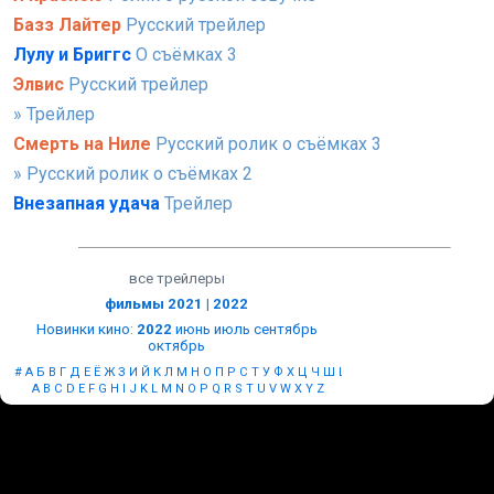
Базз Лайтер
Русский трейлер
Лулу и Бриггс
О съёмках 3
Элвис
Русский трейлер
» Трейлер
Смерть на Ниле
Русский ролик о съёмках 3
» Русский ролик о съёмках 2
Внезапная удача
Трейлер
все трейлеры
фильмы 2021
|
2022
Новинки кино
:
2022
июнь
июль
сентябрь
октябрь
#
А
Б
В
Г
Д
Е
Ё
Ж
З
И
Й
К
Л
М
Н
О
П
Р
С
Т
У
Ф
Х
Ц
Ч
Ш
Щ
Ы
Э
Ю
Я
A
B
C
D
E
F
G
H
I
J
K
L
M
N
O
P
Q
R
S
T
U
V
W
X
Y
Z