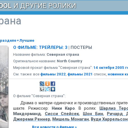
OOL
И ДРУГИЕ РОЛИКИ
рана
 разделе
Лучшие
О ФИЛЬМЕ
:
ТРЕЙЛЕРЫ: 3
|
ПОСТЕРЫ
Название фильма:
Северная страна
Оригинальное название:
North Country
Мировой прокат фильма "Северная страна":
14 октября 2005 
См. также: все
фильмы 2022
,
фильмы 2021
список,
новинки к
О фильме "Северная страна":
Драма о матери-одиночке и производственных прите
шахте. Режиссер:
Ники Каро
. В ролях:
Шарлиз Тер
Макдорманд
,
Сисси Спейсек
,
Шон Бин
,
Ричард 
Джереми Реннер
,
Мишель Монаган
,
Вуди Харрельсон
Все новости о фильме »