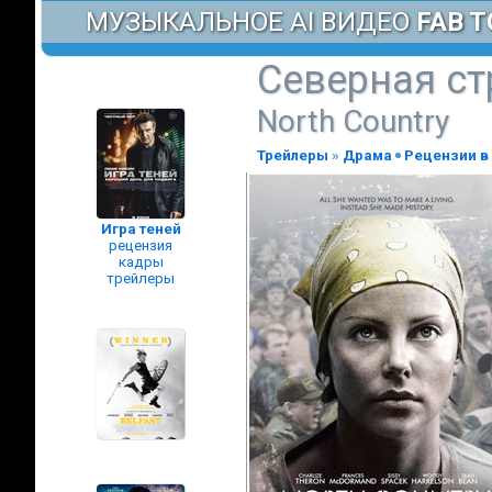
МУЗЫКАЛЬНОЕ AI ВИДЕО
FAB T
Северная ст
North Country
Трейлеры
»
Драма
Рецензии в
Игра теней
рецензия
кадры
трейлеры