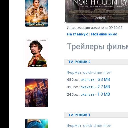
Информация изменена 09.10.05
На главную
|
Новинки кино
Трейлеры фильм
TV-РОЛИК 2
Формат: quick-time/.mov
5.3 MB
480
px :
скачать -
2.7 MB
320
px :
скачать -
1.3 MB
240
px :
скачать -
TV-РОЛИК 1
Формат: quick-time/.mov