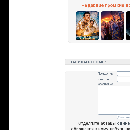
Недавние
громкие
н
НАПИСАТЬ ОТЗЫВ:
Псевдоним
Заголовок
Сообщение:
Отделяйте абзацы
одни
обращения к кому-нибудь н