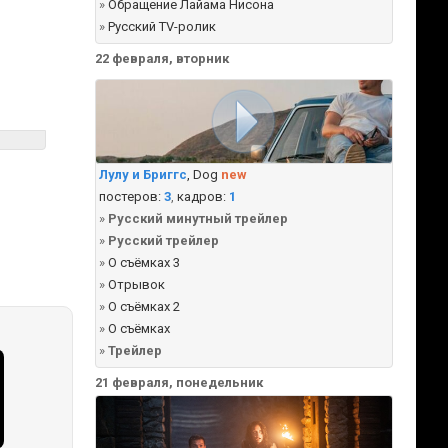
»
Обращение Лайама Нисона
»
Русский TV-ролик
22 февраля, вторник
Лулу и Бриггс
, Dog
new
постеров:
3
,
кадров:
1
»
Русский минутный трейлер
»
Русский трейлер
»
О съёмках 3
»
Отрывок
»
О съёмках 2
»
О съёмках
»
Трейлер
21 февраля, понедельник