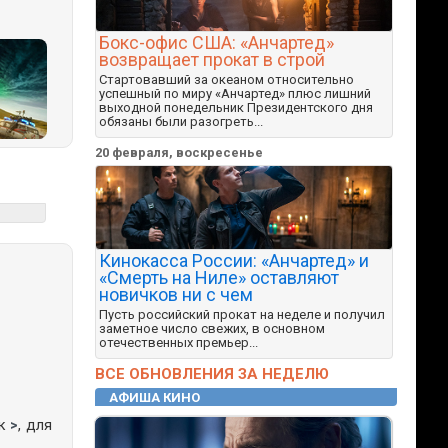
Бокс-офис США: «Анчартед»
возвращает прокат в строй
Стартовавший за океаном относительно
успешный по миру «Анчартед» плюс лишний
выходной понедельник Президентского дня
обязаны были разогреть...
20 февраля, воскресенье
Кинокасса России: «Анчартед» и
«Смерть на Ниле» оставляют
новичков ни с чем
Пусть российский прокат на неделе и получил
заметное число свежих, в основном
отечественных премьер...
ВСЕ ОБНОВЛЕНИЯ ЗА НЕДЕЛЮ
АФИША КИНО
ак
>
, для