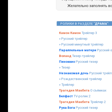
Желательно заполнять в
РОЛИКИ В РАЗДЕЛЕ "
ДРАМА
":
Камон Камон
Трейлер 3
» Русский трейлер
» Русский минутный трейлер
Параллельные матери
Русский 
Воланд
Тизер-трейлер
Пиноккио
Русский тизер
» Тизер
Незнакомая дочь
Русский трейл
» Рождественский трейлер
» Трейлер
Трагедия Макбета
О съёмках
Белфаст
TV-ролик 2
Трагедия Макбета
Трейлер 2
Рука Бога
Русский тизер