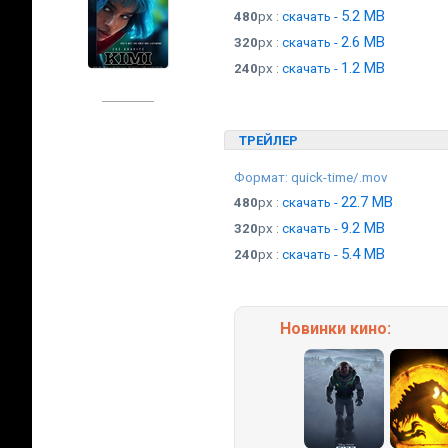
5.2 MB
480
px :
скачать -
2.6 MB
320
px :
скачать -
1.2 MB
240
px :
скачать -
ТРЕЙЛЕР
Формат: quick-time/.mov
22.7 MB
480
px :
скачать -
9.2 MB
320
px :
скачать -
5.4 MB
240
px :
скачать -
Новинки кино: