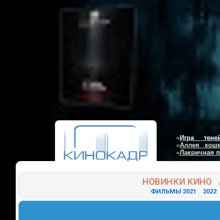
«
Игра тене
«
Аллея кош
«
Лакричная 
НОВИНКИ
КИНО
ФИЛЬМЫ 2021
2022