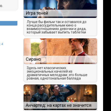
ю.
Игра теней
Лучше бы фильм так и оставался до
конца рассудительным кино о
взаимоотношениях девочки и деда,
который забывает выпить таблетки
 4
Сирано
Здесь нет классических
эмоциональных качелей из
драматичных мелодрам: это больше
ровная, однотональная баллада
Анчартед: на картах не значится