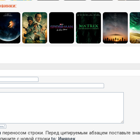
овинки:
м
переносом строки. Перед цитируемым абзацем поставьте зн
апишите с новой строки
to: Имярек
.