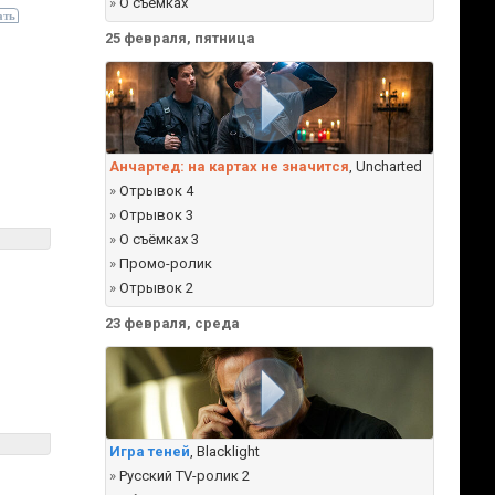
»
О съёмках
25 февраля, пятница
Анчартед: на картах не значится
, Uncharted
»
Отрывок 4
»
Отрывок 3
»
О съёмках 3
»
Промо-ролик
»
Отрывок 2
23 февраля, среда
Игра теней
, Blacklight
»
Русский TV-ролик 2