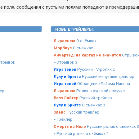
се поля, сообщения с пустыми полями попадают в премодераци
НОВЫЕ ТРЕЙЛЕРЫ
:
Я краснею
О съёмках
Морбиус
О съёмках
Анчартед: на картах не значится
Отрывок
отрывок
» Отрывок 3
Игра теней
Русский TV-ролик 2
Лулу и Бриггс
Русский минутный трейлер
Игра теней
Обращение Лайама Нисона
ер
Я краснею
Ролик о русской озвучке
Базз Лайтер
Русский трейлер
Лулу и Бриггс
О съёмках 3
Элвис
Русский трейлер
» Трейлер
Смерть на Ниле
Русский ролик о съёмках 3
» Русский ролик о съёмках 2