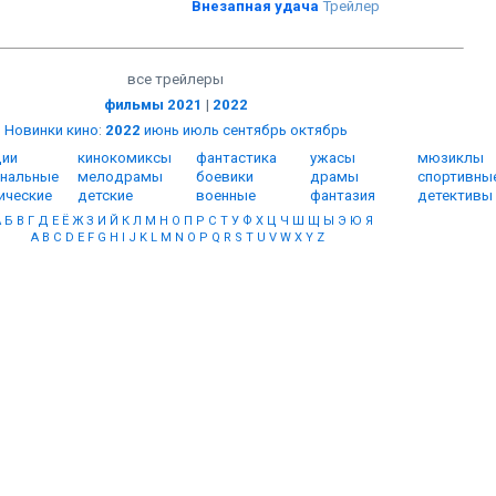
Внезапная удача
Трейлер
все трейлеры
фильмы 2021
|
2022
Новинки кино
:
2022
июнь
июль
сентябрь
октябрь
ии
кинокомиксы
фантастика
ужасы
мюзиклы
нальные
мелодрамы
боевики
драмы
спортивны
ические
детские
военные
фантазия
детективы
А
Б
В
Г
Д
Е
Ё
Ж
З
И
Й
К
Л
М
Н
О
П
Р
С
Т
У
Ф
Х
Ц
Ч
Ш
Щ
Ы
Э
Ю
Я
A
B
C
D
E
F
G
H
I
J
K
L
M
N
O
P
Q
R
S
T
U
V
W
X
Y
Z