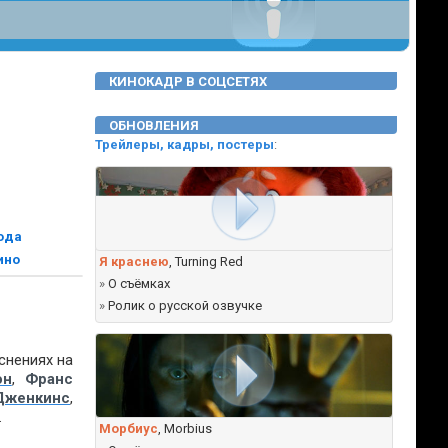
КИНОКАДР В СОЦСЕТЯХ
ОБНОВЛЕНИЯ
Трейлеры, кадры, постеры
:
года
ино
Я краснею
, Turning Red
»
О съёмках
»
Ролик о русской озвучке
снениях на
он
,
Франс
Дженкинс
,
.
Морбиус
, Morbius