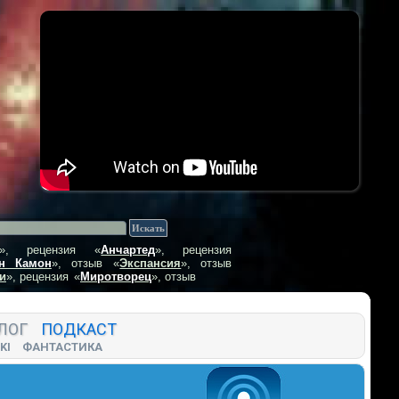
», рецензия
«
Анчартед
», рецензия
н Камон
», отзыв
«
Экспансия
», отзыв
и
», рецензия
«
Миротворец
», отзыв
ЛОГ
ПОДКАСТ
KI
ФАНТАСТИКА