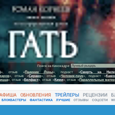
Поиск на Кинокадре
й
», отзыв
«
Падение Луны
», подкаст
«
Смерть на Ниле
маров
», отзыв
«
Сирано
», отзыв
«
Человек-паук
», подкаст
«
Камо
пицца
», отзыв
«
Белфаст
», отзыв
«
Кими
», отзыв
«
Параллельные матер
АФИША
ОБНОВЛЕНИЯ
ТРЕЙЛЕРЫ
РЕЦЕНЗИИ
Б
БЛОКБАСТЕРЫ
ФАНТАСТИКА
ЛУЧШИЕ
ОТЗЫВЫ
СОЦСЕТИ
WI