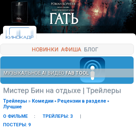
НОВИНКИ
АФИША
БЛОГ
МУЗЫКАЛЬНОЕ AI ВИДЕО
FAB TOOL
Мистер Бин на отдыхе
|
Трейлеры
Трейлеры
»
Комедии
Рецензии в разделе
Лучшие
О ФИЛЬМЕ
:
ТРЕЙЛЕРЫ: 3
|
ПОСТЕРЫ: 9