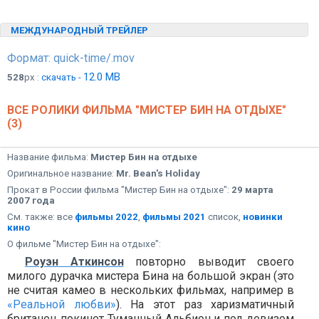
МЕЖДУНАРОДНЫЙ ТРЕЙЛЕР
Формат: quick-time/.mov
12.0 MB
528
px :
скачать -
ВСЕ РОЛИКИ ФИЛЬМА "МИСТЕР БИН НА ОТДЫХЕ"
(3)
Название фильма:
Мистер Бин на отдыхе
Оригинальное название:
Mr. Bean's Holiday
Прокат в России фильма "Мистер Бин на отдыхе":
29 марта
2007 года
См. также: все
фильмы 2022
,
фильмы 2021
список,
новинки
кино
О фильме "Мистер Бин на отдыхе":
Роуэн Аткинсон
повторно выводит своего
милого дурачка мистера Бина на большой экран (это
не считая камео в нескольких фильмах, например в
«Реальной любви»
). На этот раз харизматичный
британец покинет Туманный Альбион и под девизом