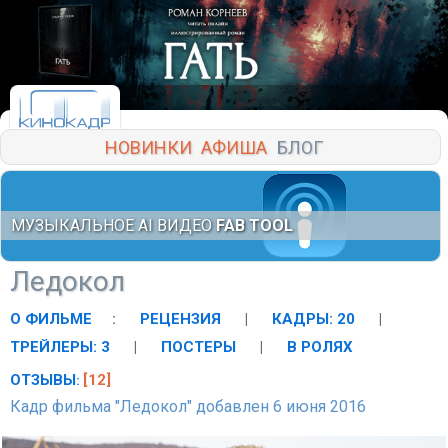
НОВИНКИ
АФИША
БЛОГ
МУЗЫКАЛЬНОЕ AI ВИДЕО
FAB TOOL
Ледокол
О ФИЛЬМЕ
:
РЕЦЕНЗИЯ
|
КАДРЫ: 20
|
ТРЕЙЛЕРЫ: 3
|
ПОСТЕРЫ
|
В РОЛЯХ
ОТЗЫВЫ
[12]
:
Кадр фильма "Ледокол" добавлен 6 июня 2016