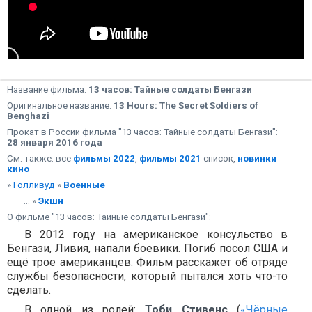
Название фильма:
13 часов: Тайные солдаты Бенгази
Оригинальное название:
13 Hours: The Secret Soldiers of
Benghazi
Прокат в России фильма "13 часов: Тайные солдаты Бенгази":
28 января 2016 года
См. также: все
фильмы 2022
,
фильмы 2021
список,
новинки
кино
»
Голливуд
»
Военные
... »
Экшн
О фильме "13 часов: Тайные солдаты Бенгази":
В 2012 году на американское консульство в
Бенгази, Ливия, напали боевики. Погиб посол США и
ещё трое американцев. Фильм расскажет об отряде
службы безопасности, который пытался хоть что-то
сделать.
В одной из ролей:
Тоби Стивенс
(
«Чёрные