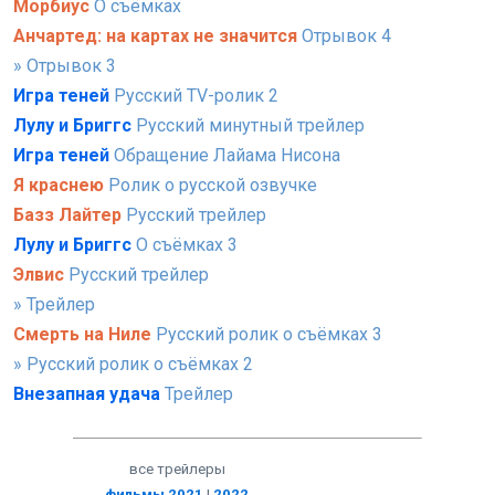
Морбиус
О съёмках
Анчартед: на картах не значится
Отрывок 4
» Отрывок 3
Игра теней
Русский TV-ролик 2
Лулу и Бриггс
Русский минутный трейлер
Игра теней
Обращение Лайама Нисона
Я краснею
Ролик о русской озвучке
Базз Лайтер
Русский трейлер
Лулу и Бриггс
О съёмках 3
Элвис
Русский трейлер
» Трейлер
Смерть на Ниле
Русский ролик о съёмках 3
» Русский ролик о съёмках 2
Внезапная удача
Трейлер
все трейлеры
фильмы 2021
|
2022