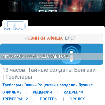
НОВИНКИ
АФИША
БЛОГ
МУЗЫКАЛЬНОЕ AI ВИДЕО
FAB TOOL
13 часов: Тайные солдаты Бенгази
| Трейлеры
Трейлеры
»
Экшн
Рецензии в разделе
Лучшие
О ФИЛЬМЕ
:
РЕЦЕНЗИЯ
|
КАДРЫ: 19
|
ТРЕЙЛЕРЫ: 12
|
ПОСТЕРЫ
|
В РОЛЯХ