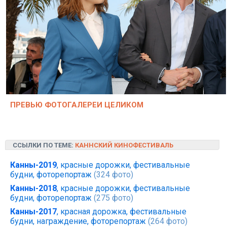
ПРЕВЬЮ ФОТОГАЛЕРЕИ ЦЕЛИКОМ
ССЫЛКИ ПО ТЕМЕ:
КАННСКИЙ КИНОФЕСТИВАЛЬ
Канны-2019
, красные дорожки, фестивальные
будни, фоторепортаж
(324 фото)
Канны-2018
, красные дорожки, фестивальные
будни, фоторепортаж
(275 фото)
Канны-2017
, красная дорожка, фестивальные
будни, награждение, фоторепортаж
(264 фото)