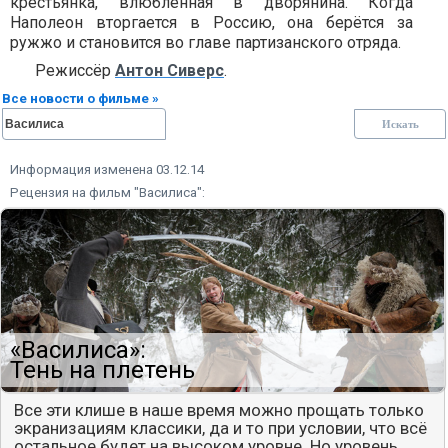
крестьянка, влюблённая в дворянина. Когда
Наполеон вторгается в Россию, она берётся за
ружжо и становится во главе партизанского отряда.
Режиссёр
Антон Сиверс
.
Все новости о фильме »
Информация изменена 03.12.14
Рецензия на фильм "Василиса":
«Василиса»:
Тень на плетень
Все эти клише в наше время можно прощать только
экранизациям классики, да и то при условии, что всё
остальное будет на высоком уровне. Но уровень