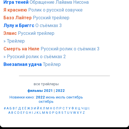
Игра теней
Обращение Лайама Нисона
Я краснею
Ролик о русской озвучке
Базз Лайтер
Русский трейлер
Лулу и Бриггс
О съёмках 3
Элвис
Русский трейлер
» Трейлер
Смерть на Ниле
Русский ролик о съёмках 3
» Русский ролик о съёмках 2
Внезапная удача
Трейлер
все трейлеры
фильмы 2021
|
2022
Новинки кино
:
2022
июнь
июль
сентябрь
октябрь
#
А
Б
В
Г
Д
Е
Ё
Ж
З
И
Й
К
Л
М
Н
О
П
Р
С
Т
У
Ф
Х
Ц
Ч
Ш
Щ
Ы
Э
Ю
Я
A
B
C
D
E
F
G
H
I
J
K
L
M
N
O
P
Q
R
S
T
U
V
W
X
Y
Z