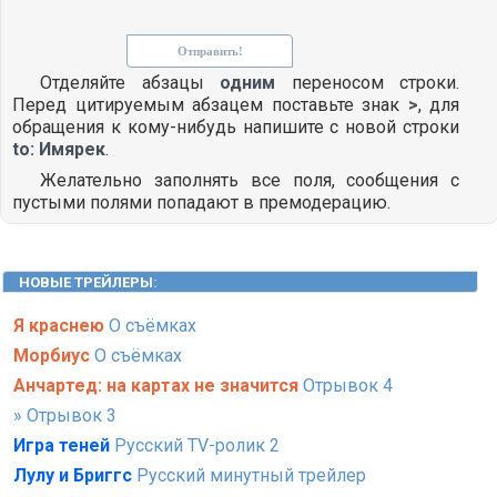
Отделяйте абзацы
одним
переносом строки.
Перед цитируемым абзацем поставьте знак
>
, для
обращения к кому-нибудь напишите с новой строки
to: Имярек
.
Желательно заполнять все поля, сообщения с
пустыми полями попадают в премодерацию.
НОВЫЕ ТРЕЙЛЕРЫ
:
Я краснею
О съёмках
Морбиус
О съёмках
Анчартед: на картах не значится
Отрывок 4
» Отрывок 3
Игра теней
Русский TV-ролик 2
Лулу и Бриггс
Русский минутный трейлер