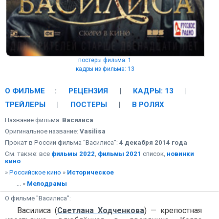
постеры фильма: 1
кадры из фильма: 13
О ФИЛЬМЕ
:
РЕЦЕНЗИЯ
|
КАДРЫ: 13
|
ТРЕЙЛЕРЫ
|
ПОСТЕРЫ
|
В РОЛЯХ
Название фильма:
Василиса
Оригинальное название:
Vasilisa
Прокат в России фильма "Василиса":
4 декабря 2014 года
См. также: все
фильмы 2022
,
фильмы 2021
список,
новинки
кино
»
Российское кино
»
Историческое
... »
Мелодрамы
О фильме "Василиса":
Василиса (
Светлана Ходченкова
) — крепостная