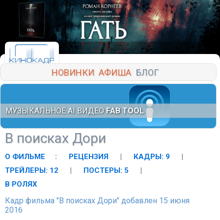
НОВИНКИ
АФИША
БЛОГ
МУЗЫКАЛЬНОЕ AI ВИДЕО
FAB TOOL
В поисках Дори
О ФИЛЬМЕ
:
РЕЦЕНЗИЯ
|
КАДРЫ: 9
|
ТРЕЙЛЕРЫ: 12
|
ПОСТЕРЫ: 5
|
В РОЛЯХ
Кадр фильма "В поисках Дори" добавлен 15 июня
2016