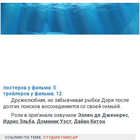
постеров у фильма: 5
трейлеров у фильма: 12
Дружелюбная, но забывчивая рыбка Дори после
долгих поисков воссоединяется со своей семьёй.
Роли в оригинале озвучили:
Эллен де Дженерес
,
Идрис Эльба
,
Доминик Уэст
,
Дайан Китон
.
ССЫЛКИ ПО ТЕМЕ:
СТУДИЯ ПИКСАР