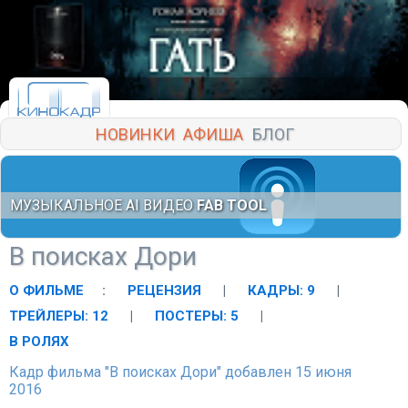
НОВИНКИ
АФИША
БЛОГ
МУЗЫКАЛЬНОЕ AI ВИДЕО
FAB TOOL
В поисках Дори
О ФИЛЬМЕ
:
РЕЦЕНЗИЯ
|
КАДРЫ: 9
|
ТРЕЙЛЕРЫ: 12
|
ПОСТЕРЫ: 5
|
В РОЛЯХ
Кадр фильма "В поисках Дори" добавлен 15 июня
2016