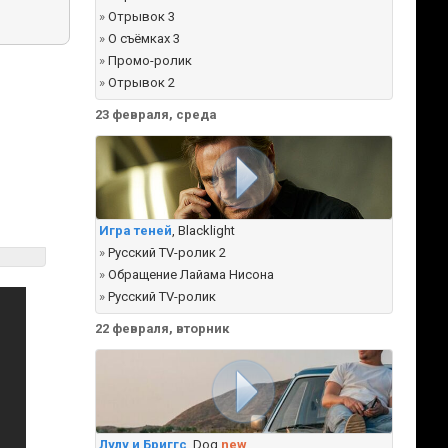
»
Отрывок 3
»
О съёмках 3
»
Промо-ролик
»
Отрывок 2
23 февраля, среда
Игра теней
, Blacklight
»
Русский TV-ролик 2
»
Обращение Лайама Нисона
»
Русский TV-ролик
22 февраля, вторник
Лулу и Бриггс
, Dog
new