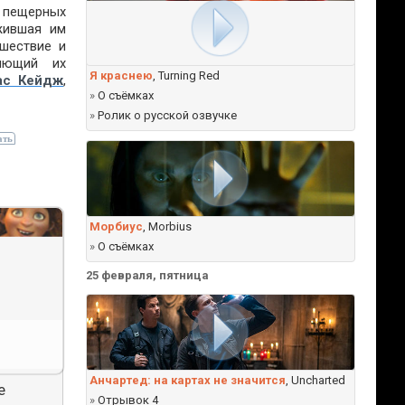
е пещерных
жившая им
ешествие и
яющий их
Я краснею
, Turning Red
ас Кейдж
,
»
О съёмках
»
Ролик о русской озвучке
Морбиус
, Morbius
»
О съёмках
25 февраля, пятница
Анчартед: на картах не значится
, Uncharted
е
»
Отрывок 4