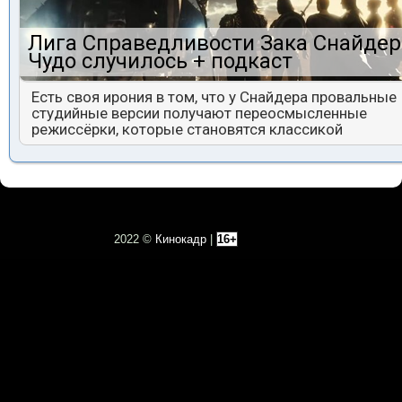
Лига Справедливости Зака Снайдер
Чудо случилось + подкаст
Есть своя ирония в том, что у Снайдера провальные
студийные версии получают переосмысленные
режиссёрки, которые становятся классикой
2022 ©
Кинокадр
|
16+