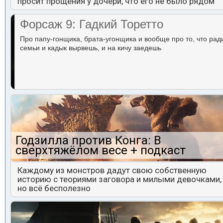
просит прощения у дочери, что его не было рядом
Форсаж 9: Гадкий Торетто
Про папу-гонщика, брата-угонщика и вообще про то, что рад
семьи и кадык вырвешь, и на кичу заедешь
Годзилла против Конга: В
сверхтяжёлом весе + подкаст
Каждому из монстров дадут свою собственную
историю с теориями заговора и милыми девочками,
но всё бесполезно