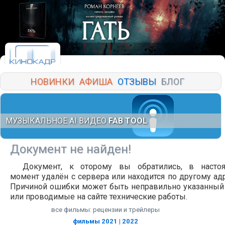
НОВИНКИ
АФИША
ОТЗЫВЫ
БЛОГ
МУЗЫКАЛЬНОЕ AI ВИДЕО
FAB TOOL
Документ не найден!
Документ, к оторому вы обратились, в насто
момент удалён с сервера или находится по другому адр
Причиной ошибки может быть неправильно указанный
или проводимые на сайте технические работы.
все фильмы: рецензии и трейлеры
фильмы 2021
|
2022