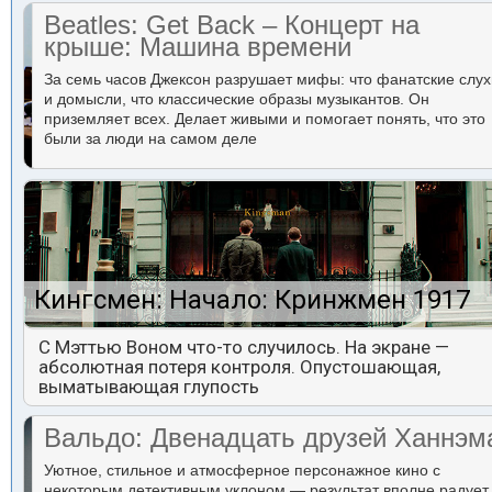
Beatles: Get Back – Концерт на
крыше: Машина времени
За семь часов Джексон разрушает мифы: что фанатские слух
и домысли, что классические образы музыкантов. Он
приземляет всех. Делает живыми и помогает понять, что это
были за люди на самом деле
Кингсмен: Начало: Кринжмен 1917
С Мэттью Воном что-то случилось. На экране —
абсолютная потеря контроля. Опустошающая,
выматывающая глупость
Вальдо: Двенадцать друзей Ханнэм
Уютное, стильное и атмосферное персонажное кино с
некоторым детективным уклоном — результат вполне радует