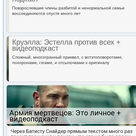
Повзрослевшие члены разбитой и ненормальной семьи
воссоединяются спустя много лет
Круэлла: Эстелла против всех +
видеоподкаст
Сложный, многогранный приквел, с вотэтоповоротами,
похоронами, гэгами, и отсылочками к оригиналу
Армия мертвецов: Это личное +
видеоподкаст
Через Батисту Снайдер прямым текстом много раз