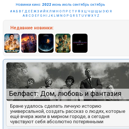
Новинки кино
:
2022
июнь
июль
сентябрь
октябрь
#
А
Б
В
Г
Д
Е
Ё
Ж
З
И
Й
К
Л
М
Н
О
П
Р
С
Т
У
Ф
Х
Ц
Ч
Ш
Щ
Ы
Э
Ю
Я
A
B
C
D
E
F
G
H
I
J
K
L
M
N
O
P
Q
R
S
T
U
V
W
X
Y
Z
Недавние
новинки:
Белфаст: Дом, любовь и фантазия
Бране удалось сделать личную историю
универсальной, создать рассказ о людях, которые
ещё вчера жили в мирном городе, а сегодня
чувствуют себя абсолютно потерянными