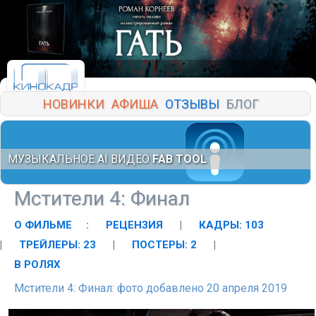
НОВИНКИ
АФИША
ОТЗЫВЫ
БЛОГ
МУЗЫКАЛЬНОЕ AI ВИДЕО
FAB TOOL
Мстители 4: Финал
О ФИЛЬМЕ
:
РЕЦЕНЗИЯ
|
КАДРЫ: 103
|
ТРЕЙЛЕРЫ: 23
|
ПОСТЕРЫ: 2
|
В РОЛЯХ
Мстители 4: Финал: фото добавлено 20 апреля 2019