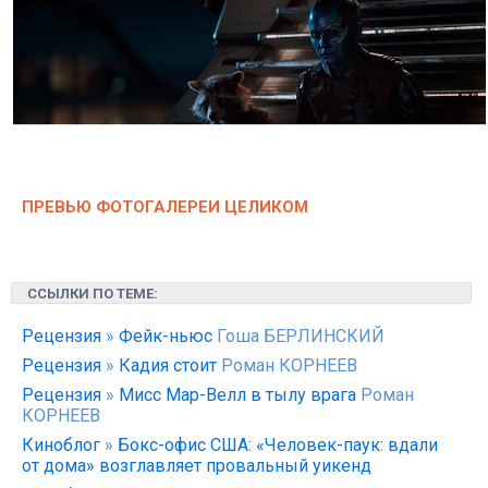
ПРЕВЬЮ ФОТОГАЛЕРЕИ ЦЕЛИКОМ
ССЫЛКИ ПО ТЕМЕ:
Рецензия
»
Фейк-ньюс
Гоша БЕРЛИНСКИЙ
Рецензия
»
Кадия стоит
Роман КОРНЕЕВ
Рецензия
»
Мисс Мар-Велл в тылу врага
Роман
КОРНЕЕВ
Киноблог
»
Бокс-офис США: «Человек-паук: вдали
от дома» возглавляет провальный уикенд