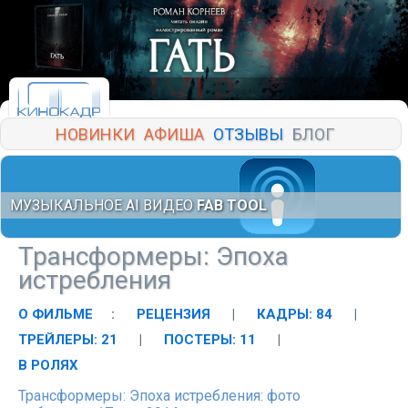
НОВИНКИ
АФИША
ОТЗЫВЫ
БЛОГ
МУЗЫКАЛЬНОЕ AI ВИДЕО
FAB TOOL
Трансформеры: Эпоха
истребления
О ФИЛЬМЕ
:
РЕЦЕНЗИЯ
|
КАДРЫ: 84
|
ТРЕЙЛЕРЫ: 21
|
ПОСТЕРЫ: 11
|
В РОЛЯХ
Трансформеры: Эпоха истребления: фото