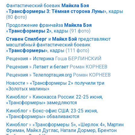
Фантастический боевик
Майкла Бэя
«
Трансформеры 3: Тёмная сторона Луны
», кадры
(80 фото)
Продолжение франчайза
Майкла Бэя
«
Трансформеры 2
», кадры
(91 фото)
Стивен Спилберг
и
Майкл Бэй
представляют
масштабный фантастический боевик
«
Трансформеры
», кадры
(111 фото)
Рецензия
»
Истерика
Гоша БЕРЛИНСКИЙ
Рецензия
»
Летает и бегает
Роман КОРНЕЕВ
Рецензия
»
Телепортация.org
Роман КОРНЕЕВ
Новости
»
«Трансформеры 2» получили три
«Золотых малины»
Киноблог
»
Кинокасса России: 22-25 июня,
«Трансформеры» замедляются
Киноблог
»
Бокс-офис США: 23-25 июня,
«Трансформеры» обваливаются
Киноблог
»
«Трансформеры 5», «Шерлок 4», Мартин
Фриман, Майкл Дуглас, Натали Дормер, Брентон