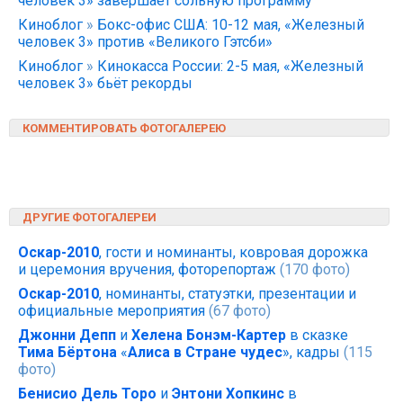
человек 3» завершает сольную программу
Киноблог
»
Бокс-офис США: 10-12 мая, «Железный
человек 3» против «Великого Гэтсби»
Киноблог
»
Кинокасса России: 2-5 мая, «Железный
человек 3» бьёт рекорды
КОММЕНТИРОВАТЬ ФОТОГАЛЕРЕЮ
ДРУГИЕ ФОТОГАЛЕРЕИ
Оскар-2010
, гости и номинанты, ковровая дорожка
и церемония вручения, фоторепортаж
(170 фото)
Оскар-2010
, номинанты, статуэтки, презентации и
официальные мероприятия
(67 фото)
Джонни Депп
и
Хелена Бонэм-Картер
в сказке
Тима Бёртона
«
Алиса в Стране чудес
», кадры
(115
фото)
Бенисио Дель Торо
и
Энтони Хопкинс
в