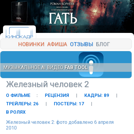
НОВИНКИ
АФИША
ОТЗЫВЫ
БЛОГ
МУЗЫКАЛЬНОЕ AI ВИДЕО
FAB TOOL
Железный человек 2
О ФИЛЬМЕ
:
РЕЦЕНЗИЯ
|
КАДРЫ: 89
|
ТРЕЙЛЕРЫ: 26
|
ПОСТЕРЫ: 17
|
В РОЛЯХ
Железный человек 2: фото добавлено 6 апреля
2010