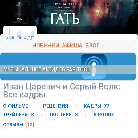
НОВИНКИ
АФИША
БЛОГ
МУЗЫКАЛЬНОЕ AI ВИДЕО
FAB TOOL
Иван Царевич и Серый Волк
:
Все кадры
О ФИЛЬМЕ
:
РЕЦЕНЗИЯ
|
КАДРЫ: 77
|
ТРЕЙЛЕРЫ: 8
|
ПОСТЕРЫ: 8
|
В РОЛЯХ
ОТЗЫВЫ
[13]
: