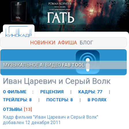
НОВИНКИ
АФИША
БЛОГ
МУЗЫКАЛЬНОЕ AI ВИДЕО
FAB TOOL
Иван Царевич и Серый Волк
О ФИЛЬМЕ
:
РЕЦЕНЗИЯ
|
КАДРЫ: 77
|
ТРЕЙЛЕРЫ: 8
|
ПОСТЕРЫ: 8
|
В РОЛЯХ
ОТЗЫВЫ
[13]
:
Кадр фильма "Иван Царевич и Серый Волк"
добавлен 12 декабря 2011