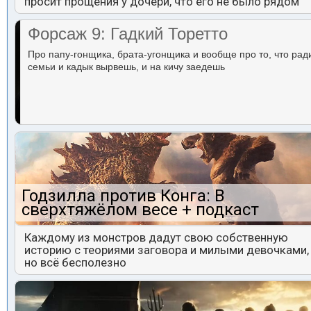
просит прощения у дочери, что его не было рядом
Форсаж 9: Гадкий Торетто
Про папу-гонщика, брата-угонщика и вообще про то, что рад
семьи и кадык вырвешь, и на кичу заедешь
Годзилла против Конга: В
сверхтяжёлом весе + подкаст
Каждому из монстров дадут свою собственную
историю с теориями заговора и милыми девочками,
но всё бесполезно