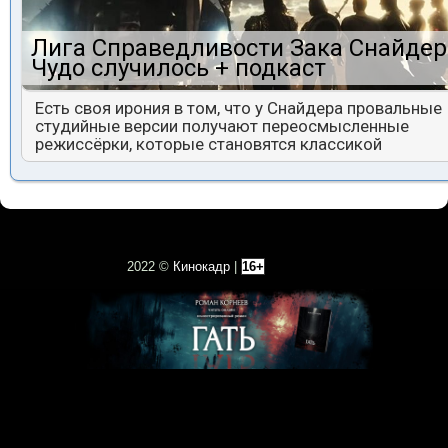
Лига Справедливости Зака Снайдер
Чудо случилось + подкаст
Есть своя ирония в том, что у Снайдера провальные
студийные версии получают переосмысленные
режиссёрки, которые становятся классикой
2022 ©
Кинокадр
|
16+