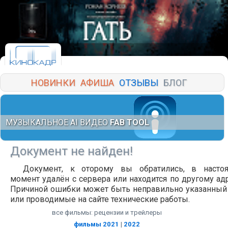
НОВИНКИ
АФИША
ОТЗЫВЫ
БЛОГ
МУЗЫКАЛЬНОЕ AI ВИДЕО
FAB TOOL
Документ не найден!
Документ, к оторому вы обратились, в насто
момент удалён с сервера или находится по другому адр
Причиной ошибки может быть неправильно указанный
или проводимые на сайте технические работы.
все фильмы: рецензии и трейлеры
фильмы 2021
|
2022