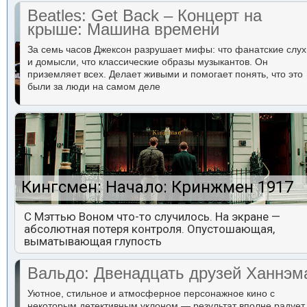
Beatles: Get Back – Концерт на
крыше: Машина времени
За семь часов Джексон разрушает мифы: что фанатские слух
и домысли, что классические образы музыкантов. Он
приземляет всех. Делает живыми и помогает понять, что это
были за люди на самом деле
Кингсмен: Начало: Кринжмен 1917
С Мэттью Воном что-то случилось. На экране —
абсолютная потеря контроля. Опустошающая,
выматывающая глупость
Вальдо: Двенадцать друзей Ханнэм
Уютное, стильное и атмосферное персонажное кино с
некоторым детективным уклоном — результат вполне радует