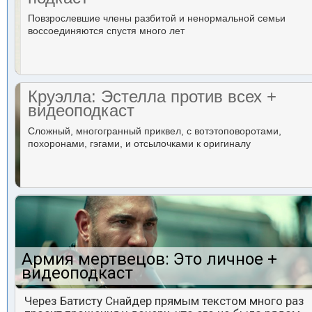
Повзрослевшие члены разбитой и ненормальной семьи
воссоединяются спустя много лет
Круэлла: Эстелла против всех +
видеоподкаст
Сложный, многогранный приквел, с вотэтоповоротами,
похоронами, гэгами, и отсылочками к оригиналу
Армия мертвецов: Это личное +
видеоподкаст
Через Батисту Снайдер прямым текстом много раз