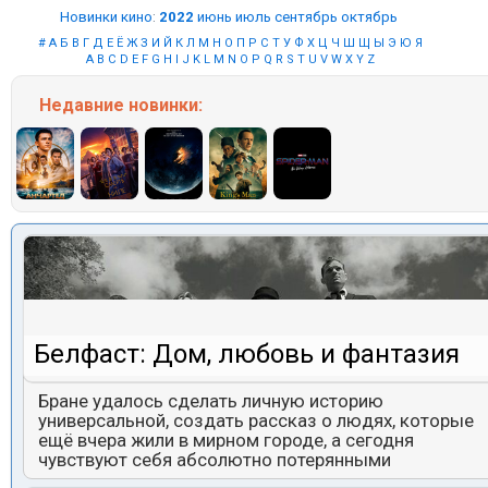
Новинки кино
:
2022
июнь
июль
сентябрь
октябрь
#
А
Б
В
Г
Д
Е
Ё
Ж
З
И
Й
К
Л
М
Н
О
П
Р
С
Т
У
Ф
Х
Ц
Ч
Ш
Щ
Ы
Э
Ю
Я
A
B
C
D
E
F
G
H
I
J
K
L
M
N
O
P
Q
R
S
T
U
V
W
X
Y
Z
Недавние
новинки:
Белфаст: Дом, любовь и фантазия
Бране удалось сделать личную историю
универсальной, создать рассказ о людях, которые
ещё вчера жили в мирном городе, а сегодня
чувствуют себя абсолютно потерянными