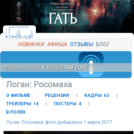
НОВИНКИ
АФИША
ОТЗЫВЫ
БЛОГ
МУЗЫКАЛЬНОЕ AI ВИДЕО
FAB TOOL
Логан: Росомаха
О ФИЛЬМЕ
:
РЕЦЕНЗИЯ
|
КАДРЫ: 63
|
ТРЕЙЛЕРЫ: 14
|
ПОСТЕРЫ: 4
|
В РОЛЯХ
Логан: Росомаха: фото добавлено 1 марта 2017