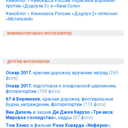
Киноблог
»
Кинокасса России: «Красный воробей»
против «Дэдпула 2» и «Хана Соло»
Киноблог
»
Кинокасса России: «Дэдпул 2» потеснил
«Мстителей»
КОММЕНТИРОВАТЬ ФОТОГАЛЕРЕЮ
ДРУГИЕ ФОТОГАЛЕРЕИ
Оскар 2017
, красная дорожка, вручение наград
(265
фото)
Оскар 2017
, подготовка к оскаровской церемонии,
фоторепортаж
(159 фото)
67-й Берлинале
, красная дорожка, фестивальные
будни, награждение, фоторепортаж
(113 фото)
Вин Дизель
в экшне
Ди Джея Карузо
«
Три икса:
Мировое господство
», кадры
(57 фото)
Том Хэнкс
в фильме
Рона Ховарда
«
Инферно
»,