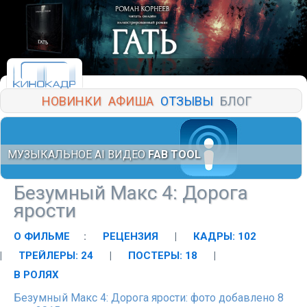
НОВИНКИ
АФИША
ОТЗЫВЫ
БЛОГ
МУЗЫКАЛЬНОЕ AI ВИДЕО
FAB TOOL
Безумный Макс 4: Дорога
ярости
О ФИЛЬМЕ
:
РЕЦЕНЗИЯ
|
КАДРЫ: 102
|
ТРЕЙЛЕРЫ: 24
|
ПОСТЕРЫ: 18
|
В РОЛЯХ
Безумный Макс 4: Дорога ярости: фото добавлено 8