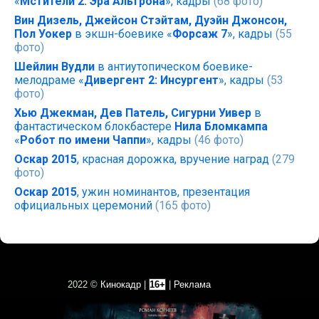
«
Мстители 2: Эра Альтрона
», кадры
(68 фото)
Вин Дизель, Джейсон Стэйтам, Дуэйн Джонсон,
Пол Уокер
в экшн-боевике «
Форсаж 7
», кадры
(55
фото)
Шейлин Вудли
в антиутопическом боевике-
мелодраме «
Дивергент 2: Инсургент
», кадры
(53
фото)
Хью Джекман, Дев Патель, Сигурни Уивер
в
фантастическом блокбастере
Нила Бломкампа
«
Робот по имени Чаппи
», кадры
(46 фото)
Оскар 2015
, красная дорожка, вручение наград
(279
фото)
Оскар 2015
, ужин номинантов, презентация
официальных церемоний
(165 фото)
2022 ©
Кинокадр
|
16+
|
Реклама