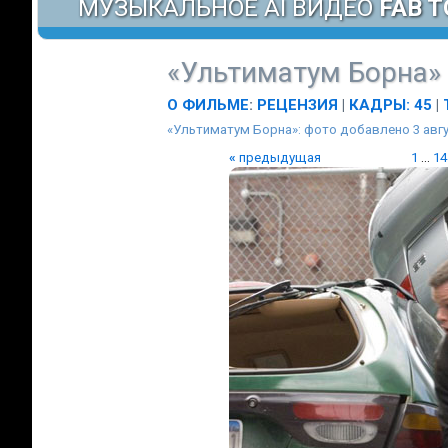
МУЗЫКАЛЬНОЕ AI ВИДЕО
FAB T
«Ультиматум Борна»
О ФИЛЬМЕ
:
РЕЦЕНЗИЯ
|
КАДРЫ: 45
|
«Ультиматум Борна»: фото добавлено 3 авгу
«
предыдущая
1
...
14