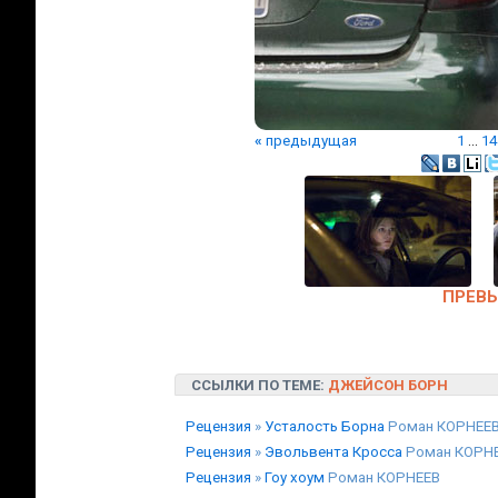
«
предыдущая
1
...
14
ПРЕВ
ССЫЛКИ ПО ТЕМЕ:
ДЖЕЙСОН БОРН
Рецензия
»
Усталость Борна
Роман КОРНЕЕ
Рецензия
»
Эвольвента Кросса
Роман КОРН
Рецензия
»
Гоу хоум
Роман КОРНЕЕВ