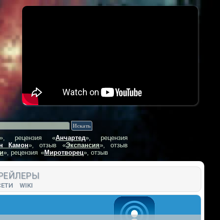
», рецензия
«
Анчартед
», рецензия
н Камон
», отзыв
«
Экспансия
», отзыв
и
», рецензия
«
Миротворец
», отзыв
РЕЙЛЕРЫ
СЕТИ
WIKI