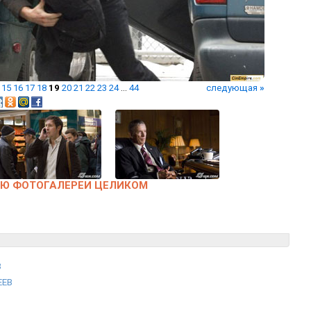
15
16
17
18
19
20
21
22
23
24
...
44
следующая
»
ЬЮ ФОТОГАЛЕРЕИ ЦЕЛИКОМ
В
ЕЕВ