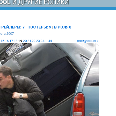
OOL
И ДРУГИЕ РОЛИКИ
ТРЕЙЛЕРЫ: 7
|
ПОСТЕРЫ: 9
|
В РОЛЯХ
ста 2007
15
16
17
18
19
20
21
22
23
24
...
44
следующая
»