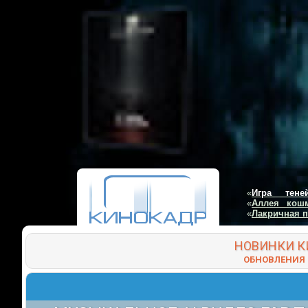
«
Игра тене
«
Аллея кош
«
Лакричная 
НОВИНКИ
К
ОБНОВЛЕНИЯ