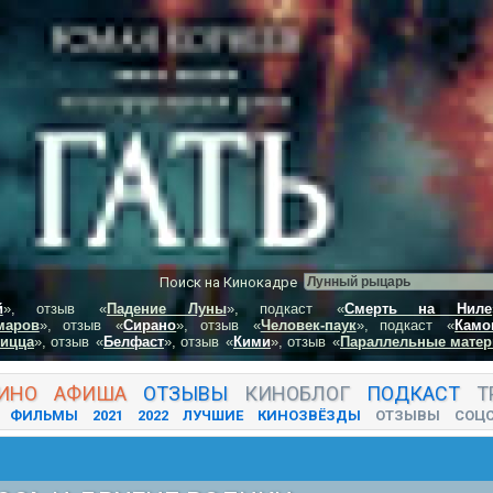
Поиск на Кинокадре
й
», отзыв
«
Падение Луны
», подкаст
«
Смерть на Ниле
маров
», отзыв
«
Сирано
», отзыв
«
Человек-паук
», подкаст
«
Камо
пицца
», отзыв
«
Белфаст
», отзыв
«
Кими
», отзыв
«
Параллельные матер
ИНО
АФИША
ОТЗЫВЫ
КИНО
БЛОГ
ПОДКАСТ
Т
ФИЛЬМЫ
2021
2022
ЛУЧШИЕ
КИНОЗВЁЗДЫ
ОТЗЫВЫ
СОЦ