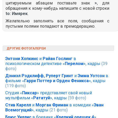
цитируемым абзацем поставьте знак
>
, для
обращения к кому-нибудь напишите с новой строки
to: Имярек
.
Желательно заполнять все поля, сообщения с
пустыми полями попадают в премодерацию.
ДРУГИЕ ФОТОГАЛЕРЕИ
Энтони Хопкинс
и
Райан Гослинг
в
психологическом детективе «
Перелом
», кадры
(39
фото)
Дэниэл Рэдклифф, Руперт Гринт
и
Эмма Уотсон
в
фильме «
Гарри Поттер и Орден Феникса
», кадры
(119 фото)
Студия «
Пиксар
» представляет свой новый
мультфильм «
Рататуй
», кадры
(59 фото)
Стив Карелл
и
Морган Фриман
в комедии «
Эван
Всемогущий
», кадры
(21 фото)
Брюс Уиллис
в боевике «
Крепкий орешек 4
»,