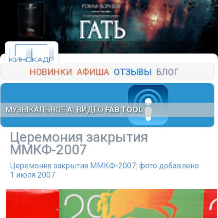
НОВИНКИ
АФИША
ОТЗЫВЫ
БЛОГ
МУЗЫКАЛЬНОЕ AI ВИДЕО
FAB TOOL
Церемония закрытия
ММКФ-2007
Церемония закрытия ММКФ-2007: фото добавлено
1 июля 2007