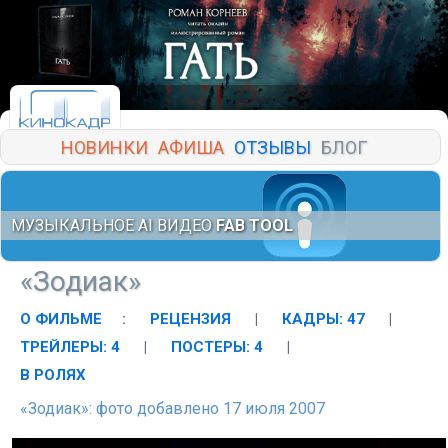
НОВИНКИ
АФИША
ОТЗЫВЫ
БЛОГ
МУЗЫКАЛЬНОЕ AI ВИДЕО
FAB TOOL
«Зодиак»
О ФИЛЬМЕ
:
РЕЦЕНЗИЯ
|
КАДРЫ: 47
|
ТРЕЙЛЕРЫ: 4
|
ПОСТЕРЫ: 4
|
В РОЛЯХ
«Зодиак»: фото добавлено 17 июля 2007