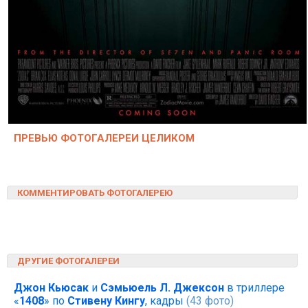
ПРЕВЬЮ ФОТОГАЛЕРЕИ ЦЕЛИКОМ
КОММЕНТИРОВАТЬ ФОТОГАЛЕРЕЮ
ДРУГИЕ ФОТОГАЛЕРЕИ
Джон Кьюсак
и
Сэмьюель Л. Джексон
в триллере
«
1408
» по
Стивену Кингу
, кадры
(43 фото)