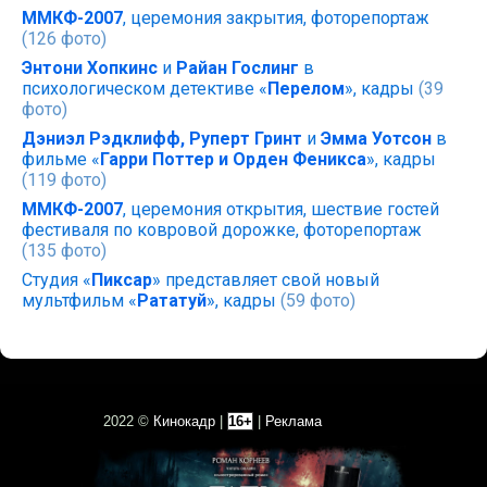
ММКФ-2007
, церемония закрытия, фоторепортаж
(126 фото)
Энтони Хопкинс
и
Райан Гослинг
в
психологическом детективе «
Перелом
», кадры
(39
фото)
Дэниэл Рэдклифф, Руперт Гринт
и
Эмма Уотсон
в
фильме «
Гарри Поттер и Орден Феникса
», кадры
(119 фото)
ММКФ-2007
, церемония открытия, шествие гостей
фестиваля по ковровой дорожке, фоторепортаж
(135 фото)
Студия «
Пиксар
» представляет свой новый
мультфильм «
Рататуй
», кадры
(59 фото)
2022 ©
Кинокадр
|
16+
|
Реклама