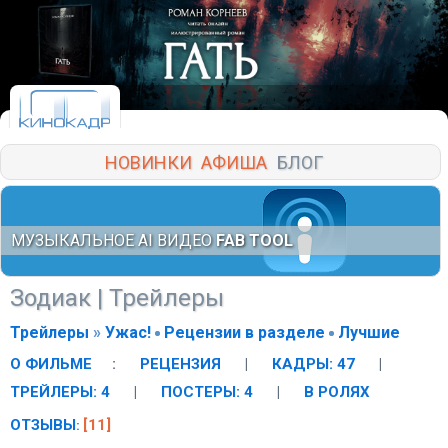
НОВИНКИ
АФИША
БЛОГ
МУЗЫКАЛЬНОЕ AI ВИДЕО
FAB TOOL
Зодиак
| Трейлеры
Трейлеры
»
Ужас!
Рецензии в разделе
Лучшие
О ФИЛЬМЕ
:
РЕЦЕНЗИЯ
|
КАДРЫ: 47
|
ТРЕЙЛЕРЫ: 4
|
ПОСТЕРЫ: 4
|
В РОЛЯХ
ОТЗЫВЫ
[11]
: