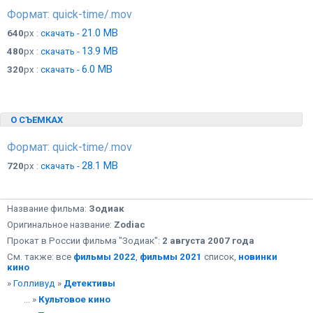
Формат: quick-time/.mov
21.0 MB
640
px :
скачать -
13.9 MB
480
px :
скачать -
6.0 MB
320
px :
скачать -
О СЪЕМКАХ
Формат: quick-time/.mov
28.1 MB
720
px :
скачать -
Название фильма:
Зодиак
Оригинальное название:
Zodiac
Прокат в России фильма "Зодиак":
2 августа 2007 года
См. также: все
фильмы 2022
,
фильмы 2021
список,
новинки
кино
»
Голливуд
»
Детективы
... »
Культовое кино