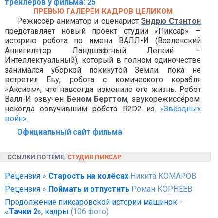
трейлеров у фильма: 25
ПРЕВЬЮ ГАЛЕРЕИ КАДРОВ ЦЕЛИКОМ
Режиссёр-аниматор и сценарист
Эндрю Стэнтон
представляет новый проект студии «Пиксар» —
историю робота по имени ВАЛЛ-И (Вселенский
Аннигилятор Ландшафтный Легкий —
Интеллектуальный), который в полном одиночестве
занимался уборкой покинутой Земли, пока не
встретил Еву, робота с комического корабля
«Аксиом», что навсегда изменило его жизнь. Робот
Валл-И озвучен
Беном Берттом
, звукорежиссёром,
некогда озвучившим робота R2D2 из
«Звёздных
войн»
.
Официальный сайт фильма
ССЫЛКИ ПО ТЕМЕ:
СТУДИЯ ПИКСАР
Рецензия
»
Старость на колёсах
Никита КОМАРОВ
Рецензия
»
Поймать и отпустить
Роман КОРНЕЕВ
Продолжение пиксаровской истории машинок -
«
Тачки 2
», кадры
(106 фото)