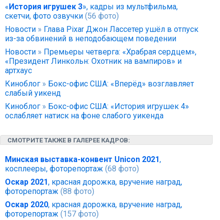
«
История игрушек 3
», кадры из мультфильма,
скетчи, фото озвучки
(56 фото)
Новости
»
Глава Pixar Джон Лассетер ушёл в отпуск
из-за обвинений в неподобающем поведении
Новости
»
Премьеры четверга: «Храбрая сердцем»,
«Президент Линкольн: Охотник на вампиров» и
артхаус
Киноблог
»
Бокс-офис США: «Вперёд» возглавляет
слабый уикенд
Киноблог
»
Бокс-офис США: «История игрушек 4»
ослабляет натиск на фоне слабого уикенда
СМОТРИТЕ ТАКЖЕ В ГАЛЕРЕЕ КАДРОВ:
Минская выставка-конвент Unicon 2021
,
косплееры, фоторепортаж
(68 фото)
Оскар 2021
, красная дорожка, вручение наград,
фоторепортаж
(88 фото)
Оскар 2020
, красная дорожка, вручение наград,
фоторепортаж
(157 фото)