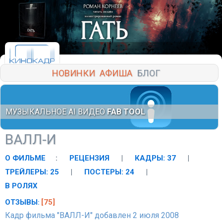
НОВИНКИ
АФИША
БЛОГ
МУЗЫКАЛЬНОЕ AI ВИДЕО
FAB TOOL
ВАЛЛ-И
О ФИЛЬМЕ
:
РЕЦЕНЗИЯ
|
КАДРЫ: 37
|
ТРЕЙЛЕРЫ: 25
|
ПОСТЕРЫ: 24
|
В РОЛЯХ
ОТЗЫВЫ
[75]
:
Кадр фильма "ВАЛЛ-И" добавлен 2 июля 2008