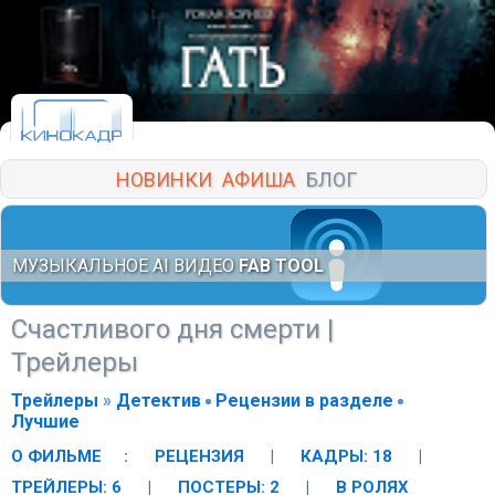
НОВИНКИ
АФИША
БЛОГ
МУЗЫКАЛЬНОЕ AI ВИДЕО
FAB TOOL
Счастливого дня смерти
|
Трейлеры
Трейлеры
»
Детектив
Рецензии в разделе
Лучшие
О ФИЛЬМЕ
:
РЕЦЕНЗИЯ
|
КАДРЫ: 18
|
ТРЕЙЛЕРЫ: 6
|
ПОСТЕРЫ: 2
|
В РОЛЯХ