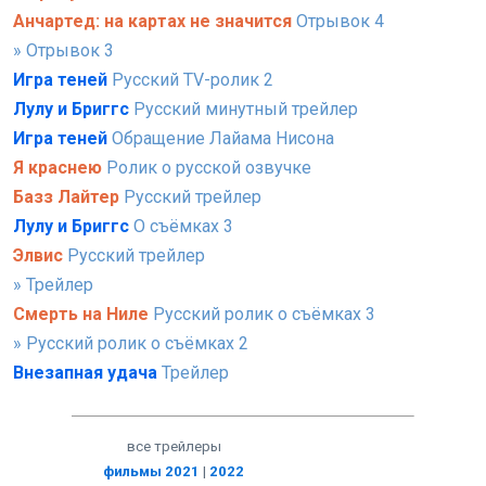
Анчартед: на картах не значится
Отрывок 4
» Отрывок 3
Игра теней
Русский TV-ролик 2
Лулу и Бриггс
Русский минутный трейлер
Игра теней
Обращение Лайама Нисона
Я краснею
Ролик о русской озвучке
Базз Лайтер
Русский трейлер
Лулу и Бриггс
О съёмках 3
Элвис
Русский трейлер
» Трейлер
Смерть на Ниле
Русский ролик о съёмках 3
» Русский ролик о съёмках 2
Внезапная удача
Трейлер
все трейлеры
фильмы 2021
|
2022