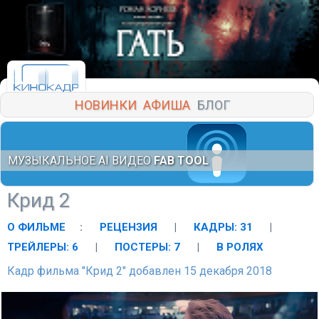
НОВИНКИ
АФИША
БЛОГ
МУЗЫКАЛЬНОЕ AI ВИДЕО
FAB TOOL
Крид 2
О ФИЛЬМЕ
:
РЕЦЕНЗИЯ
|
КАДРЫ: 31
|
ТРЕЙЛЕРЫ: 6
|
ПОСТЕРЫ: 7
|
В РОЛЯХ
Кадр фильма "Крид 2" добавлен 15 декабря 2018