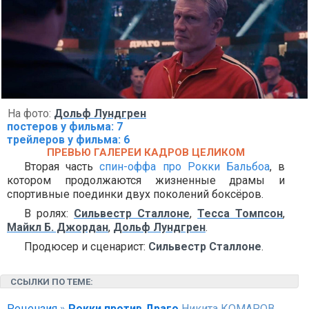
На фото:
Дольф Лундгрен
постеров у фильма: 7
трейлеров у фильма: 6
ПРЕВЬЮ ГАЛЕРЕИ КАДРОВ ЦЕЛИКОМ
Вторая часть
спин-оффа про Рокки Бальбоа
, в
котором продолжаются жизненные драмы и
спортивные поединки двух поколений боксёров.
В ролях:
Сильвестр Сталлоне
,
Тесса Томпсон
,
Майкл Б. Джордан
,
Дольф Лундгрен
.
Продюсер и сценарист:
Сильвестр Сталлоне
.
ССЫЛКИ ПО ТЕМЕ:
Рецензия
»
Рокки против Драго
Никита КОМАРОВ