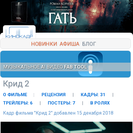
НОВИНКИ
АФИША
БЛОГ
МУЗЫКАЛЬНОЕ AI ВИДЕО
FAB TOOL
Крид 2
О ФИЛЬМЕ
:
РЕЦЕНЗИЯ
|
КАДРЫ: 31
|
ТРЕЙЛЕРЫ: 6
|
ПОСТЕРЫ: 7
|
В РОЛЯХ
Кадр фильма "Крид 2" добавлен 15 декабря 2018