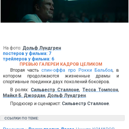
На фото:
Дольф Лундгрен
постеров у фильма: 7
трейлеров у фильма: 6
ПРЕВЬЮ ГАЛЕРЕИ КАДРОВ ЦЕЛИКОМ
Вторая часть
спин-оффа про Рокки Бальбоа
, в
котором продолжаются жизненные драмы и
спортивные поединки двух поколений боксёров.
В ролях:
Сильвестр Сталлоне
,
Тесса Томпсон
,
Майкл Б. Джордан
,
Дольф Лундгрен
.
Продюсер и сценарист:
Сильвестр Сталлоне
.
ССЫЛКИ ПО ТЕМЕ: