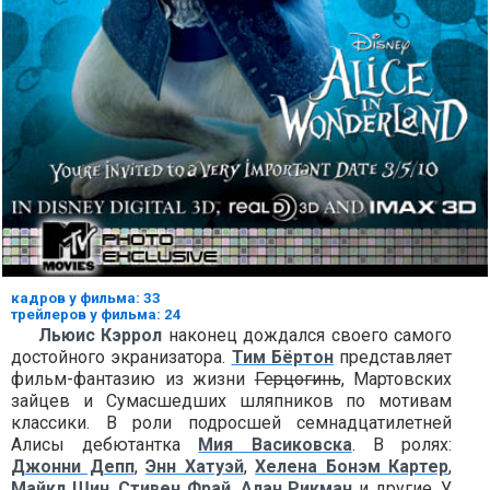
кадров у фильма: 33
трейлеров у фильма: 24
Льюис Кэррол
наконец дождался своего самого
достойного экранизатора.
Тим Бёртон
представляет
фильм-фантазию из жизни
Герцогинь
, Мартовских
зайцев и Сумасшедших шляпников по мотивам
классики. В роли подросшей семнадцатилетней
Алисы дебютантка
Мия Васиковска
. В ролях:
Джонни Депп
,
Энн Хатуэй
,
Хелена Бонэм Картер
,
Майкл Шин
,
Стивен Фрай
,
Алан Рикман
и другие. У