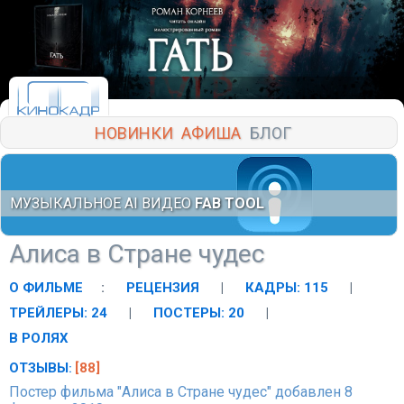
НОВИНКИ
АФИША
БЛОГ
МУЗЫКАЛЬНОЕ AI ВИДЕО
FAB TOOL
Алиса в Стране чудес
О ФИЛЬМЕ
:
РЕЦЕНЗИЯ
|
КАДРЫ: 115
|
ТРЕЙЛЕРЫ: 24
|
ПОСТЕРЫ: 20
|
В РОЛЯХ
ОТЗЫВЫ
[88]
:
Постер фильма "Алиса в Стране чудес" добавлен 8