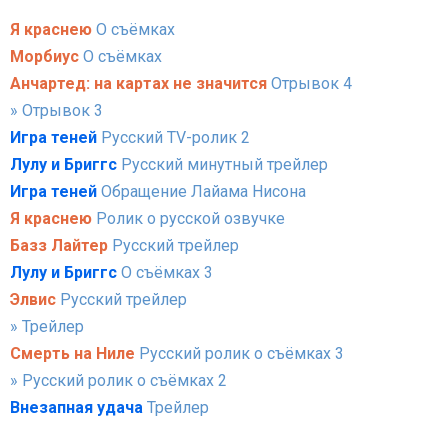
Я краснею
О съёмках
Морбиус
О съёмках
Анчартед: на картах не значится
Отрывок 4
» Отрывок 3
Игра теней
Русский TV-ролик 2
Лулу и Бриггс
Русский минутный трейлер
Игра теней
Обращение Лайама Нисона
Я краснею
Ролик о русской озвучке
Базз Лайтер
Русский трейлер
Лулу и Бриггс
О съёмках 3
Элвис
Русский трейлер
» Трейлер
Смерть на Ниле
Русский ролик о съёмках 3
» Русский ролик о съёмках 2
Внезапная удача
Трейлер