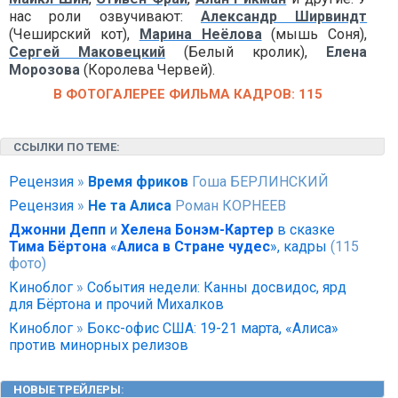
нас роли озвучивают:
Александр Ширвиндт
(Чеширский кот),
Марина Неёлова
(мышь Соня),
Сергей Маковецкий
(Белый кролик),
Елена
Морозова
(Королева Червей).
В ФОТОГАЛЕРЕЕ ФИЛЬМА КАДРОВ: 115
ССЫЛКИ ПО ТЕМЕ:
Рецензия
»
Время фриков
Гоша БЕРЛИНСКИЙ
Рецензия
»
Не та Алиса
Роман КОРНЕЕВ
Джонни Депп
и
Хелена Бонэм-Картер
в сказке
Тима Бёртона
«
Алиса в Стране чудес
», кадры
(115
фото)
Киноблог
»
События недели: Канны досвидос, ярд
для Бёртона и прочий Михалков
Киноблог
»
Бокс-офис США: 19-21 марта, «Алиса»
против минорных релизов
НОВЫЕ ТРЕЙЛЕРЫ
: