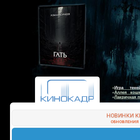
«
Игра тене
«
Аллея кош
«
Лакричная 
НОВИНКИ
К
ОБНОВЛЕНИЯ