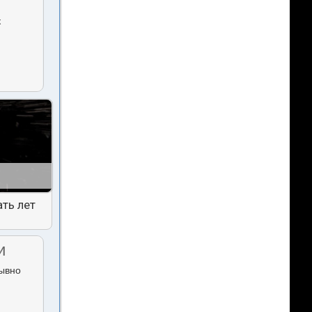
к
ть лет
и
рывно