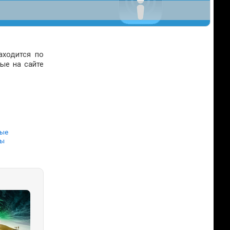
аходится по
ые на сайте
ы
ные
вы