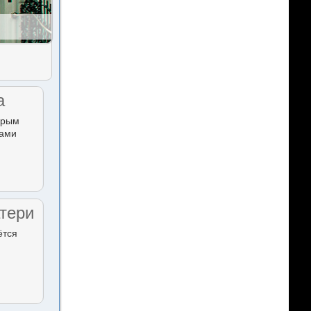
а
орым
тами
тери
ётся