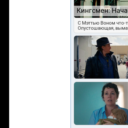
Кингсмен: Нача
С Мэттью Воном что-т
Опустошающая, выма