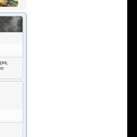
ях,
но