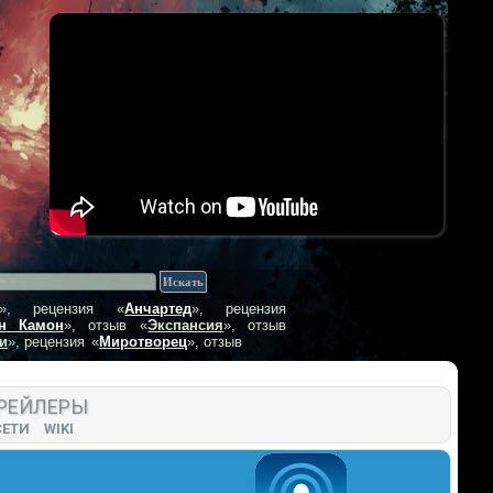
», рецензия
«
Анчартед
», рецензия
н Камон
», отзыв
«
Экспансия
», отзыв
и
», рецензия
«
Миротворец
», отзыв
РЕЙЛЕРЫ
СЕТИ
WIKI