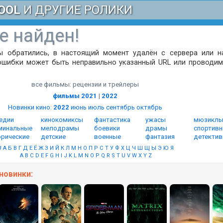
OOL
И ДРУГИЕ РОЛИКИ
е найден!
ы обратились, в настоящий момент удалён с сервера или н
ошибки может быть неправильно указанный URL или проводим
все фильмы: рецензии и трейлеры
фильмы 2021
|
2022
Новинки кино
:
2022
июнь
июль
сентябрь
октябрь
едии
кинокомиксы
фантастика
ужасы
мюзикл
минальные
мелодрамы
боевики
драмы
спортив
орические
детские
военные
фантазия
детекти
#
А
Б
В
Г
Д
Е
Ё
Ж
З
И
Й
К
Л
М
Н
О
П
Р
С
Т
У
Ф
Х
Ц
Ч
Ш
Щ
Ы
Э
Ю
Я
A
B
C
D
E
F
G
H
I
J
K
L
M
N
O
P
Q
R
S
T
U
V
W
X
Y
Z
новинки: