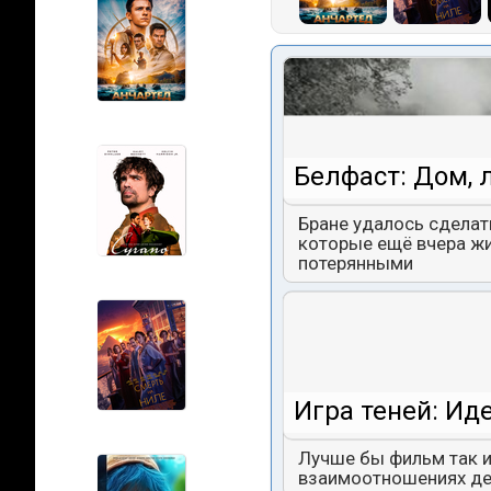
Белфаст: Дом, 
Бране удалось сделат
которые ещё вчера жи
потерянными
Игра теней: Ид
Лучше бы фильм так и
взаимоотношениях дев