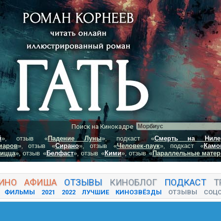
Поиск на Кинокадре
й
», отзыв
«
Падение Луны
», подкаст
«
Смерть на Ниле
маров
», отзыв
«
Сирано
», отзыв
«
Человек-паук
», подкаст
«
Камо
пицца
», отзыв
«
Белфаст
», отзыв
«
Кими
», отзыв
«
Параллельные матер
ИНО
АФИША
ОТЗЫВЫ
КИНО
БЛОГ
ПОДКАСТ
Т
ФИЛЬМЫ
2021
2022
ЛУЧШИЕ
КИНОЗВЁЗДЫ
ОТЗЫВЫ
СОЦ