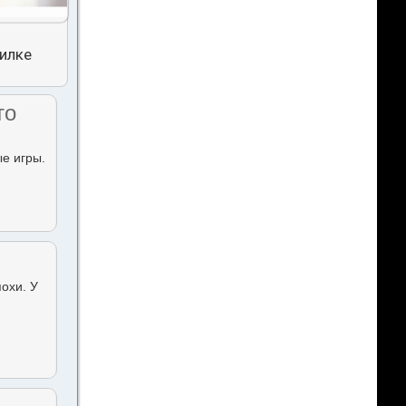
тилке
то
ые игры.
похи. У