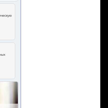
рческую
чных