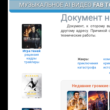
МУЗЫКАЛЬНОЕ AI ВИДЕО
FAB T
Документ н
Документ, к оторому в
другому адресу. Причиной 
технические работы.
Игра теней
рецензия
кадры
Жанры:
ком
трейлеры
приключения
кри
катастрофа
ист
Недавние
громкие