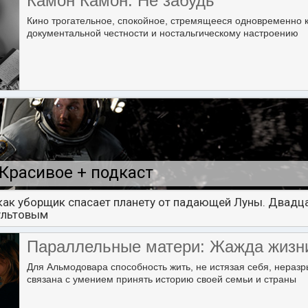
Камон Камон: Не забудь
Кино трогательное, спокойное, стремящееся одновременно 
документальной честности и ностальгическому настроению
Красивое + подкаст
 как уборщик спасает планету от падающей Луны. Двадца
ультовым
Параллельные матери: Жажда жизн
Для Альмодовара способность жить, не истязая себя, нераз
связана с умением принять историю своей семьи и страны