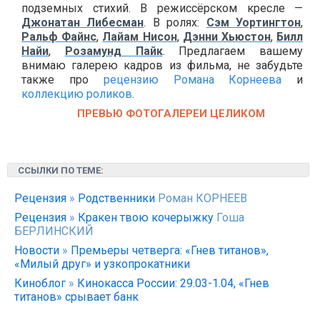
подземных стихий. В режиссёрском кресле —
Джонатан Либесман
. В ролях:
Сэм Уортингтон
,
Ральф Файнс
,
Лайам Нисон
,
Дэнни Хьюстон
,
Билл
Найи
,
Розамунд Пайк
. Предлагаем вашему
внимаю галерею кадров из фильма, не забудьте
также про
рецензию Романа Корнеева
и
коллекцию роликов
.
ПРЕВЬЮ ФОТОГАЛЕРЕИ ЦЕЛИКОМ
ССЫЛКИ ПО ТЕМЕ:
Рецензия
»
Родственники
Роман КОРНЕЕВ
Рецензия
»
Кракен твою кочерыжку
Гоша
БЕРЛИНСКИЙ
Новости
»
Премьеры четверга: «Гнев титанов»,
«Милый друг» и узкопрокатники
Киноблог
»
Кинокасса России: 29.03-1.04, «Гнев
титанов» срывает банк