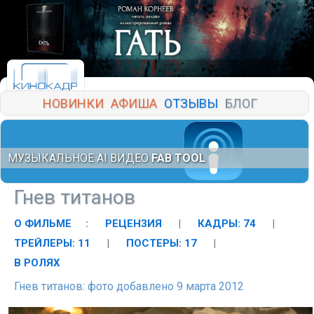
НОВИНКИ
АФИША
ОТЗЫВЫ
БЛОГ
МУЗЫКАЛЬНОЕ AI ВИДЕО
FAB TOOL
Гнев титанов
О ФИЛЬМЕ
:
РЕЦЕНЗИЯ
|
КАДРЫ: 74
|
ТРЕЙЛЕРЫ: 11
|
ПОСТЕРЫ: 17
|
В РОЛЯХ
Гнев титанов: фото добавлено 9 марта 2012