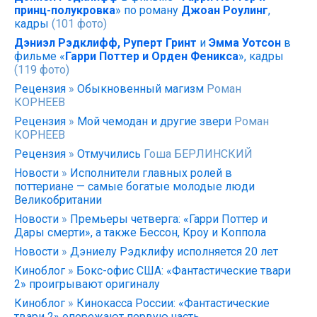
принц-полукровка
» по роману
Джоан Роулинг
,
кадры
(101 фото)
Дэниэл Рэдклифф, Руперт Гринт
и
Эмма Уотсон
в
фильме «
Гарри Поттер и Орден Феникса
», кадры
(119 фото)
Рецензия
»
Обыкновенный магизм
Роман
КОРНЕЕВ
Рецензия
»
Мой чемодан и другие звери
Роман
КОРНЕЕВ
Рецензия
»
Отмучились
Гоша БЕРЛИНСКИЙ
Новости
»
Исполнители главных ролей в
поттериане — самые богатые молодые люди
Великобритании
Новости
»
Премьеры четверга: «Гарри Поттер и
Дары смерти», а также Бессон, Кроу и Коппола
Новости
»
Дэниелу Рэдклифу исполняется 20 лет
Киноблог
»
Бокс-офис США: «Фантастические твари
2» проигрывают оригиналу
Киноблог
»
Кинокасса России: «Фантастические
твари 2» опережают первую часть