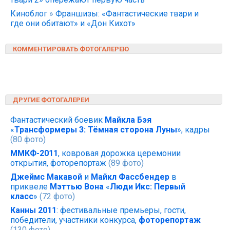
Киноблог
»
Франшизы: «Фантастические твари и
где они обитают» и «Дон Кихот»
КОММЕНТИРОВАТЬ ФОТОГАЛЕРЕЮ
ДРУГИЕ ФОТОГАЛЕРЕИ
Фантастический боевик
Майкла Бэя
«
Трансформеры 3: Тёмная сторона Луны
», кадры
(80 фото)
ММКФ-2011
, ковровая дорожка церемонии
открытия, фоторепортаж
(89 фото)
Джеймс Макавой
и
Майкл Фассбендер
в
приквеле
Мэттью Вона
«
Люди Икс: Первый
класс
»
(72 фото)
Канны 2011
: фестивальные премьеры, гости,
победители, участники конкурса,
фоторепортаж
(130 фото)