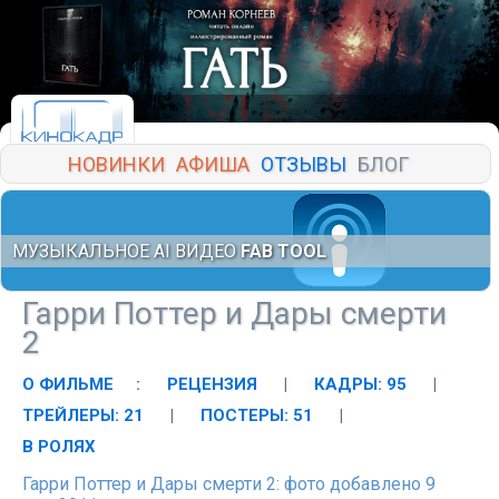
НОВИНКИ
АФИША
ОТЗЫВЫ
БЛОГ
МУЗЫКАЛЬНОЕ AI ВИДЕО
FAB TOOL
Гарри Поттер и Дары cмерти
2
О ФИЛЬМЕ
:
РЕЦЕНЗИЯ
|
КАДРЫ: 95
|
ТРЕЙЛЕРЫ: 21
|
ПОСТЕРЫ: 51
|
В РОЛЯХ
Гарри Поттер и Дары cмерти 2: фото добавлено 9