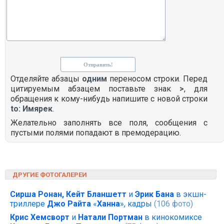
Отделяйте абзацы
одним
переносом строки. Перед
цитируемым абзацем поставьте знак
>
, для
обращения к кому-нибудь напишите с новой строки
to: Имярек
.
Желательно заполнять все поля, сообщения с
пустыми полями попадают в премодерацию.
ДРУГИЕ ФОТОГАЛЕРЕИ
Сирша Ронан, Кейт Бланшетт
и
Эрик Бана
в экшн-
триллере
Джо Райта
«
Ханна
», кадры
(106 фото)
Крис Хемсворт
и
Натали Портман
в кинокомиксе