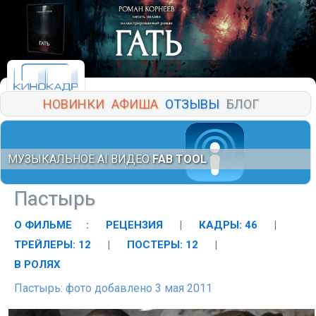
НОВИНКИ
АФИША
ОТЗЫВЫ
БЛОГ
МУЗЫКАЛЬНОЕ AI ВИДЕО
FAB TOOL
Пастырь
О ФИЛЬМЕ
:
РЕЦЕНЗИЯ
|
КАДРЫ: 46
|
ТРЕЙЛЕРЫ: 12
|
ПОСТЕРЫ: 12
|
В РОЛЯХ
Пастырь: фото добавлено 3 мая 2011