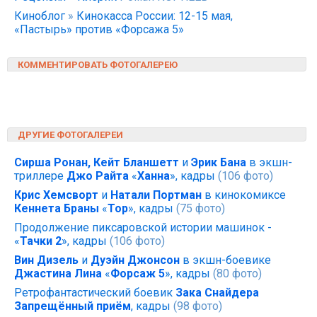
Киноблог
»
Кинокасса России: 12-15 мая,
«Пастырь» против «Форсажа 5»
КОММЕНТИРОВАТЬ ФОТОГАЛЕРЕЮ
ДРУГИЕ ФОТОГАЛЕРЕИ
Сирша Ронан, Кейт Бланшетт
и
Эрик Бана
в экшн-
триллере
Джо Райта
«
Ханна
», кадры
(106 фото)
Крис Хемсворт
и
Натали Портман
в кинокомиксе
Кеннета Браны
«
Тор
», кадры
(75 фото)
Продолжение пиксаровской истории машинок -
«
Тачки 2
», кадры
(106 фото)
Вин Дизель
и
Дуэйн Джонсон
в экшн-боевике
Джастина Лина
«
Форсаж 5
», кадры
(80 фото)
Ретрофантастический боевик
Зака Снайдера
Запрещённый приём
, кадры
(98 фото)