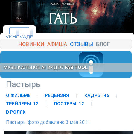
НОВИНКИ
АФИША
ОТЗЫВЫ
БЛОГ
МУЗЫКАЛЬНОЕ AI ВИДЕО
FAB TOOL
Пастырь
О ФИЛЬМЕ
:
РЕЦЕНЗИЯ
|
КАДРЫ: 46
|
ТРЕЙЛЕРЫ: 12
|
ПОСТЕРЫ: 12
|
В РОЛЯХ
Пастырь: фото добавлено 3 мая 2011