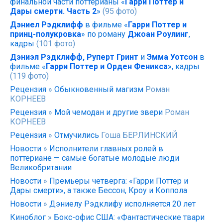
финальной части поттерианы «
Гарри Поттер и
Дары cмерти. Часть 2
»
(95 фото)
Дэниел Рэдклифф
в фильме «
Гарри Поттер и
принц-полукровка
» по роману
Джоан Роулинг
,
кадры
(101 фото)
Дэниэл Рэдклифф, Руперт Гринт
и
Эмма Уотсон
в
фильме «
Гарри Поттер и Орден Феникса
», кадры
(119 фото)
Рецензия
»
Обыкновенный магизм
Роман
КОРНЕЕВ
Рецензия
»
Мой чемодан и другие звери
Роман
КОРНЕЕВ
Рецензия
»
Отмучились
Гоша БЕРЛИНСКИЙ
Новости
»
Исполнители главных ролей в
поттериане — самые богатые молодые люди
Великобритании
Новости
»
Премьеры четверга: «Гарри Поттер и
Дары смерти», а также Бессон, Кроу и Коппола
Новости
»
Дэниелу Рэдклифу исполняется 20 лет
Киноблог
»
Бокс-офис США: «Фантастические твари