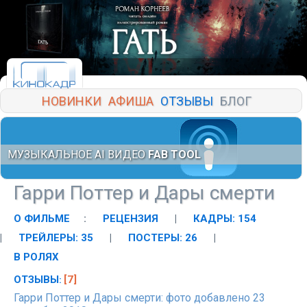
НОВИНКИ
АФИША
ОТЗЫВЫ
БЛОГ
МУЗЫКАЛЬНОЕ AI ВИДЕО
FAB TOOL
Гарри Поттер и Дары смерти
О ФИЛЬМЕ
:
РЕЦЕНЗИЯ
|
КАДРЫ: 154
|
ТРЕЙЛЕРЫ: 35
|
ПОСТЕРЫ: 26
|
В РОЛЯХ
ОТЗЫВЫ
[7]
:
Гарри Поттер и Дары смерти: фото добавлено 23