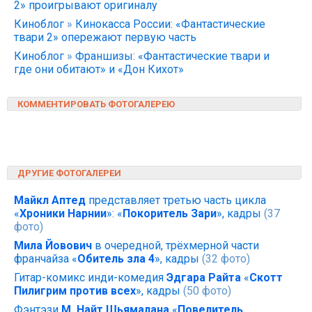
2» проигрывают оригиналу
Киноблог
»
Кинокасса России: «Фантастические
твари 2» опережают первую часть
Киноблог
»
Франшизы: «Фантастические твари и
где они обитают» и «Дон Кихот»
КОММЕНТИРОВАТЬ ФОТОГАЛЕРЕЮ
ДРУГИЕ ФОТОГАЛЕРЕИ
Майкл Аптед
представляет третью часть цикла
«
Хроники Нарнии
»: «
Покоритель Зари
», кадры
(37
фото)
Мила Йовович
в очередной, трёхмерной части
франчайза «
Обитель зла 4
», кадры
(32 фото)
Гитар-комикс инди-комедия
Эдгара Райта
«
Скотт
Пилигрим против всех
», кадры
(50 фото)
Фэнтэзи
М. Найт Шьямалана
«
Повелитель