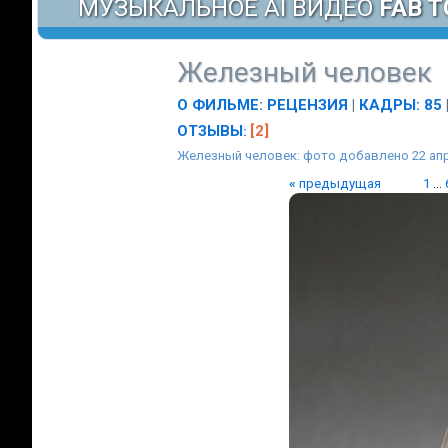
МУЗЫКАЛЬНОЕ AI ВИДЕО
FAB T
Железный человек
О ФИЛЬМЕ
:
РЕЦЕНЗИЯ
|
КАДРЫ: 85
ОТЗЫВЫ
[2]
:
Железный человек: фото добавлено 22 ап
«
предыдущая
1
...