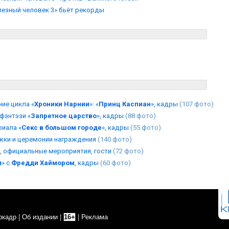
елезный человек 3» бьёт рекорды
ие цикла «
Хроники Нарнии
»: «
Принц Каспиан
», кадры
(107 фото)
фэнтэзи «
Запретное царство
», кадры
(88 фото)
риала «
Секс в большом городе
», кадры
(55 фото)
ожки и церемонии награждения
(140 фото)
и, официальные мероприятия, гости
(72 фото)
и
» с
Фредди Хаймором
, кадры
(60 фото)
окадр
|
Об издании
|
16+
|
Реклама