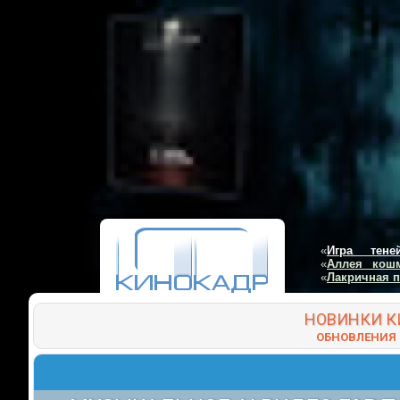
«
Игра тене
«
Аллея кош
«
Лакричная 
НОВИНКИ
К
ОБНОВЛЕНИЯ