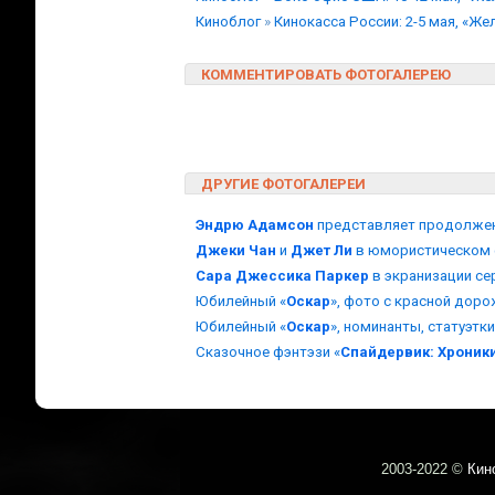
Киноблог
»
Кинокасса России: 2-5 мая, «Ж
КОММЕНТИРОВАТЬ ФОТОГАЛЕРЕЮ
ДРУГИЕ ФОТОГАЛЕРЕИ
Эндрю Адамсон
представляет продолжен
Джеки Чан
и
Джет Ли
в юмористическом 
Сара Джессика Паркер
в экранизации се
Юбилейный «
Оскар
», фото с красной дор
Юбилейный «
Оскар
», номинанты, статуэтк
Сказочное фэнтэзи «
Спайдервик: Хроник
2003-
2022 ©
Кин