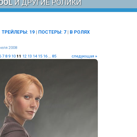
OOL
И ДРУГИЕ РОЛИКИ
|
ТРЕЙЛЕРЫ: 19
|
ПОСТЕРЫ: 7
|
В РОЛЯХ
реля 2008
6
7
8
9
10
11
12
13
14
15
16
...
85
следующая
»