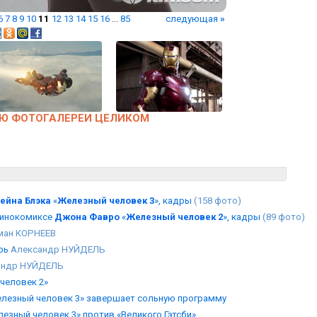
6
7
8
9
10
11
12
13
14
15
16
...
85
следующая
»
Ю ФОТОГАЛЕРЕИ ЦЕЛИКОМ
ейна Блэка
«
Железный человек 3
», кадры
(158 фото)
кинокомиксе
Джона Фавро
«
Железный человек 2
», кадры
(89 фото)
ан КОРНЕЕВ
рь
Александр НУЙДЕЛЬ
андр НУЙДЕЛЬ
человек 2»
Железный человек 3» завершает сольную программу
лезный человек 3» против «Великого Гэтсби»