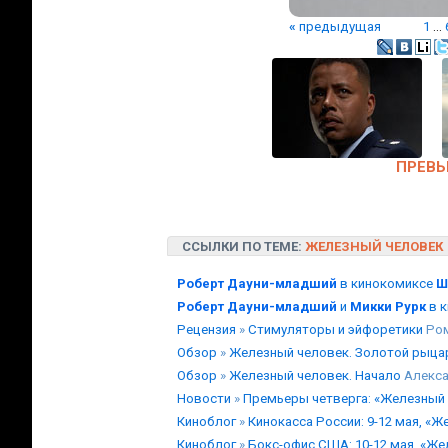
«
предыдущая
1
...
ПРЕВЬ
ССЫЛКИ ПО ТЕМЕ:
ЖЕЛЕЗНЫЙ ЧЕЛОВЕК
Роберт Дауни-младший
в кинокомиксе
Ш
Роберт Дауни-младший
и
Микки Рурк
в 
Рецензия
»
Стимуляторы и эйфоретики
Ром
Обзор
»
Железный человек. Золотой рыца
Обзор
»
Железный человек. Начало
Алекс
Новости
»
Премьеры четверга: «Железный 
Киноблог
»
Кинокасса России: 9-12 мая, «
Киноблог
»
Бокс-офис США: 10-12 мая, «Же