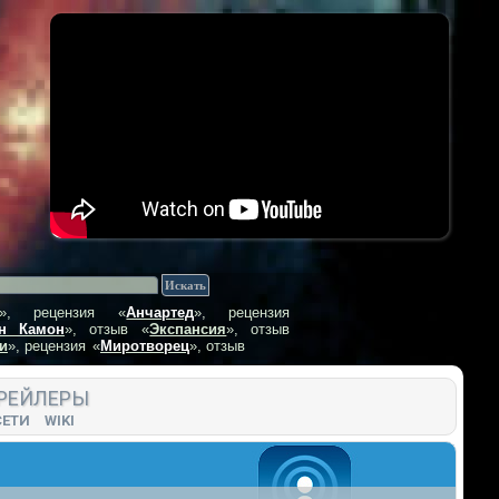
», рецензия
«
Анчартед
», рецензия
н Камон
», отзыв
«
Экспансия
», отзыв
и
», рецензия
«
Миротворец
», отзыв
РЕЙЛЕРЫ
СЕТИ
WIKI