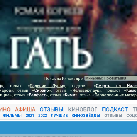
Поиск на Кинокадре
й
», отзыв
«
Падение Луны
», подкаст
«
Смерть на Ниле
маров
», отзыв
«
Сирано
», отзыв
«
Человек-паук
», подкаст
«
Камо
пицца
», отзыв
«
Белфаст
», отзыв
«
Кими
», отзыв
«
Параллельные матер
ИНО
АФИША
ОТЗЫВЫ
КИНО
БЛОГ
ПОДКАСТ
Т
ФИЛЬМЫ
2021
2022
ЛУЧШИЕ
КИНОЗВЁЗДЫ
ОТЗЫВЫ
СОЦ