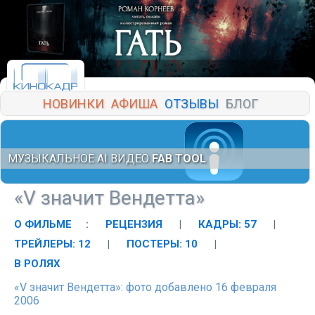
НОВИНКИ
АФИША
ОТЗЫВЫ
БЛОГ
МУЗЫКАЛЬНОЕ AI ВИДЕО
FAB TOOL
«V значит Вендетта»
О ФИЛЬМЕ
:
РЕЦЕНЗИЯ
|
КАДРЫ: 57
|
ТРЕЙЛЕРЫ: 12
|
ПОСТЕРЫ: 10
|
В РОЛЯХ
«V значит Вендетта»: фото добавлено 16 февраля
2006