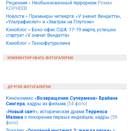
Рецензия
»
Необыкновенный терроризм
Роман
КОРНЕЕВ
Новости
»
Премьеры четверга: «V значит Вендетта»,
«Ультрафиолет» и «Завтрак на Плутоне»
Киноблог
»
Бокс-офис США: 17-19 марта, успешно
стартует «V значит Вендетта»
Киноблог
»
Технофутуролики
КОММЕНТИРОВАТЬ ФОТОГАЛЕРЕЮ
ДРУГИЕ ФОТОГАЛЕРЕИ
Кинокомикс «
Возвращение Супермена
»
Брайана
Сингера
, кадры из фильма
(54 фото)
«
Новый свет
», историческая драма
Терренса
Малика
о покорении первых индейцев, кадры
(59
фото)
Триллер «
Основной инстинкт 2: жажда риска
» с