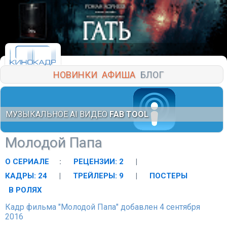
НОВИНКИ
АФИША
БЛОГ
МУЗЫКАЛЬНОЕ AI ВИДЕО
FAB TOOL
Молодой Папа
О СЕРИАЛЕ
:
РЕЦЕНЗИИ: 2
|
КАДРЫ: 24
|
ТРЕЙЛЕРЫ: 9
|
ПОСТЕРЫ
В РОЛЯХ
Кадр фильма "Молодой Папа" добавлен 4 сентября
2016