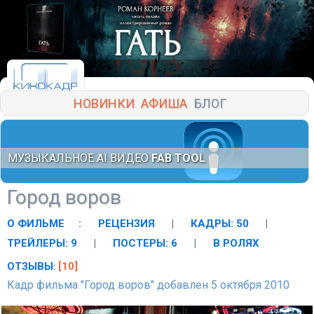
НОВИНКИ
АФИША
БЛОГ
МУЗЫКАЛЬНОЕ AI ВИДЕО
FAB TOOL
Город воров
О ФИЛЬМЕ
:
РЕЦЕНЗИЯ
|
КАДРЫ: 50
|
ТРЕЙЛЕРЫ: 9
|
ПОСТЕРЫ: 6
|
В РОЛЯХ
ОТЗЫВЫ
[10]
:
Кадр фильма "Город воров" добавлен 5 октября 2010