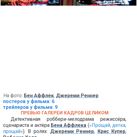
На фото:
Бен Аффлек
,
Джереми Реннер
постеров у фильма: 6
трейлеров у фильма: 9
ПРЕВЬЮ ГАЛЕРЕИ КАДРОВ ЦЕЛИКОМ
Детективная роббери-мелодрама режиссёра,
сценариста и актёра
Бена Аффлека
(
«Прощай, детка,
прощай»
). В ролях:
Джереми Реннер
,
Крис Купер
,