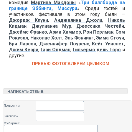
комедия
Мартина Макдоны
«
Три биллборда на
границе Эббинга, Миссури
». Среди гостей и
участников фестиваля в этом году были —
Джордж Клуни
,
Анджелина Джоли
,
Николь
Кидман
,
Джулианна Мур
,
Джессика Честейн
,
Джеймс Франко
,
Арми Хаммер
,
Рон Перлман
,
Сэм
Рокуэлл
,
Николас Холт
,
Эль Фэннинг
,
Эмма Стоун
,
Бри Ларсон
,
Дженнифер Лоуренс
,
Кейт Уинслет
,
Джим Керри
,
Гэри Олдман
,
Гильермо дель Торо
и
другие.
ПРЕВЬЮ ФОТОГАЛЕРЕИ ЦЕЛИКОМ
НАПИСАТЬ ОТЗЫВ:
Псевдоним
Заголовок
Сообщение: