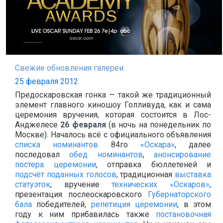
Свежие обновления галереи:
25 февраля 2012
Предоскаровская гонка — такой же традиционный
элемент главного киношоу Голливуда, как и сама
церемония вручения, которая состоится в Лос-
Анджелесе
26 февраля
(в ночь на понедельник по
Москве). Началось всё с официального объявления
списка номинантов
84го
«Оскара»
, далее
последовал
обед номинантов
,
анонсирование
постера церемонии
, отправка бюллетеней и
подсчёт поданных голосов
, традиционная
выставка
статуэток
, вручение
технических «Оскаров»
,
презентация послеоскаровского
Губернаторского
бала
победителей,
репетиция церемонии
, в этом
году к ним прибавилась также
постановочная