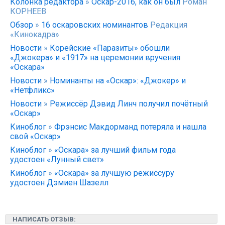
Колонка редактора
»
Оскар-2016, как он был
Роман
КОРНЕЕВ
Обзор
»
16 оскаровских номинантов
Редакция
«Кинокадра»
Новости
»
Корейские «Паразиты» обошли
«Джокера» и «1917» на церемонии вручения
«Оскара»
Новости
»
Номинанты на «Оскар»: «Джокер» и
«Нетфликс»
Новости
»
Режиссёр Дэвид Линч получил почётный
«Оскар»
Киноблог
»
Фрэнсис Макдорманд потеряла и нашла
свой «Оскар»
Киноблог
»
«Оскара» за лучший фильм года
удостоен «Лунный свет»
Киноблог
»
«Оскара» за лучшую режиссуру
удостоен Дэмиен Шазелл
НАПИСАТЬ ОТЗЫВ: