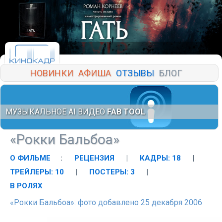
НОВИНКИ
АФИША
ОТЗЫВЫ
БЛОГ
МУЗЫКАЛЬНОЕ AI ВИДЕО
FAB TOOL
«Рокки Бальбоа»
О ФИЛЬМЕ
:
РЕЦЕНЗИЯ
|
КАДРЫ: 18
|
ТРЕЙЛЕРЫ: 10
|
ПОСТЕРЫ: 3
|
В РОЛЯХ
«Рокки Бальбоа»: фото добавлено 25 декабря 2006