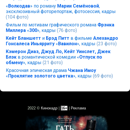
«
Волкодав
» по роману
Марии Семёновой
,
эксклюзивный фоторепортаж, фотосессия, кадры
(104 фото)
Фильм по мотивам графического романа
Фрэнка
Миллера
«
300
», кадры
(76 фото)
Кейт Бланшетт
и
Брэд Питт
в фильме
Алехандро
Гонсалеса Иньярриту
«
Вавилон
», кадры
(23 фото)
Кэмерон Диаз, Джуд Ло, Кейт Уинслет, Джек
Блэк
в романтической комедии «
Отпуск по
обмену
», кадры
(21 фото)
Красочная эпическая драма
Чжана Имоу
«
Проклятие золотого цветка
», кадры
(69 фото)
2022 ©
Кинокадр
|
16+
|
Реклама