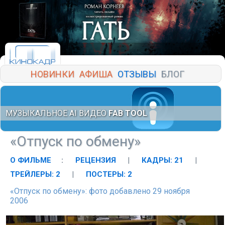
НОВИНКИ
АФИША
ОТЗЫВЫ
БЛОГ
МУЗЫКАЛЬНОЕ AI ВИДЕО
FAB TOOL
«Отпуск по обмену»
О ФИЛЬМЕ
:
РЕЦЕНЗИЯ
|
КАДРЫ: 21
|
ТРЕЙЛЕРЫ: 2
|
ПОСТЕРЫ: 2
«Отпуск по обмену»: фото добавлено 29 ноября
2006