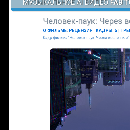
МУЗЫКАЛЬНОЕ AI ВИДЕО
FAB T
Человек-паук: Через 
О ФИЛЬМЕ
:
РЕЦЕНЗИЯ
|
КАДРЫ: 5
|
ТРЕ
Кадр фильма "Человек-паук: Через вселенные"