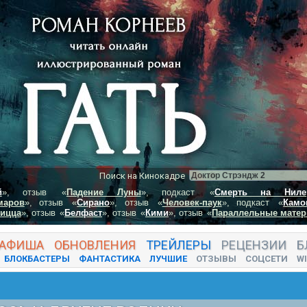
Поиск на Кинокадре
й
», отзыв
«
Падение Луны
», подкаст
«
Смерть на Ниле
маров
», отзыв
«
Сирано
», отзыв
«
Человек-паук
», подкаст
«
Камо
пицца
», отзыв
«
Белфаст
», отзыв
«
Кими
», отзыв
«
Параллельные матер
АФИША
ОБНОВЛЕНИЯ
ТРЕЙЛЕРЫ
РЕЦЕНЗИИ
Б
БЛОКБАСТЕРЫ
ФАНТАСТИКА
ЛУЧШИЕ
ОТЗЫВЫ
СОЦСЕТИ
WI