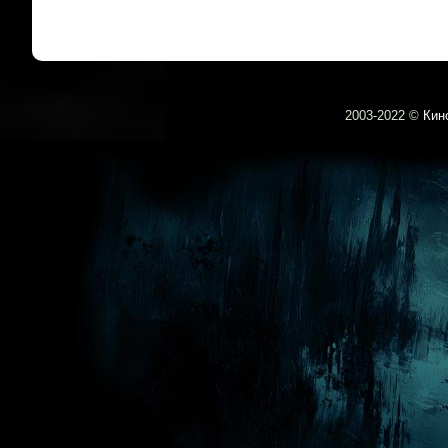
2003-
2022 ©
Кин