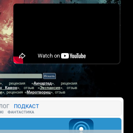
», рецензия
«
Анчартед
», рецензия
н Камон
», отзыв
«
Экспансия
», отзыв
и
», рецензия
«
Миротворец
», отзыв
ЛОГ
ПОДКАСТ
KI
ФАНТАСТИКА