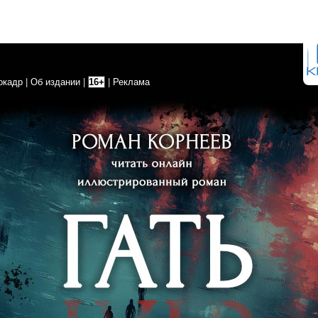
окадр
|
Об издании
|
16+
|
Реклама