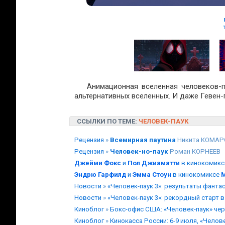
Анимационная вселенная человеков-п
альтернативных вселенных. И даже Гевен-
ССЫЛКИ ПО ТЕМЕ:
ЧЕЛОВЕК-ПАУК
Рецензия
»
Всемирная паутина
Никита КОМАР
Рецензия
»
Человек-но-паук
Роман КОРНЕЕВ
Джейми Фокс
и
Пол Джиаматти
в кинокомикс
Эндрю Гарфилд
и
Эмма Стоун
в кинокомиксе
М
Новости
»
«Человек-паук 3»: результаты фанта
Новости
»
«Человек-паук 3»: рекордный старт 
Киноблог
»
Бокс-офис США: «Человек-паук» че
Киноблог
»
Кинокасса России: 6-9 июля, «Челове