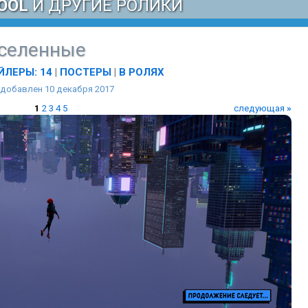
OOL
И ДРУГИЕ РОЛИКИ
вселенные
ЙЛЕРЫ: 14
|
ПОСТЕРЫ
|
В РОЛЯХ
 добавлен 10 декабря 2017
1
2
3
4
5
следующая
»